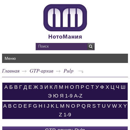
Меню
Главная
GTP-архив
Pulp
А
Б
В
Г
Д
Е
Ж
З
И
К
Л
М
Н
О
П
Р
С
Т
У
Ф
Х
Ц
Ч
Ш
Э
Ю
Я
1-9
A-Z
A
B
C
D
E
F
G
H
I
J
K
L
M
N
O
P
Q
R
S
T
U
V
W
X
Y
Z
1-9