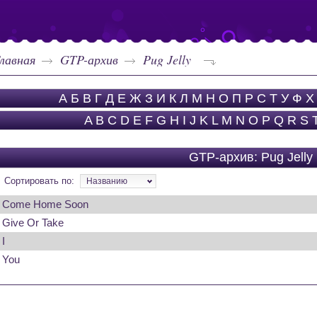
лавная
GTP-архив
Pug Jelly
А
Б
В
Г
Д
Е
Ж
З
И
К
Л
М
Н
О
П
Р
С
Т
У
Ф
Х
A
B
C
D
E
F
G
H
I
J
K
L
M
N
O
P
Q
R
S
GTP-архив: Pug Jelly
Сортировать по:
Названию
Come Home Soon
Give Or Take
I
You