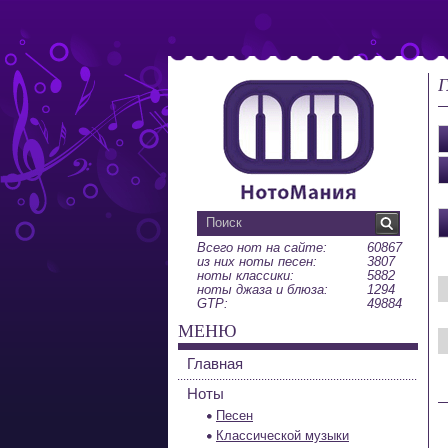
Г
Всего нот на сайте:
60867
из них ноты песен:
3807
ноты классики:
5882
ноты джаза и блюза:
1294
GTP:
49884
МЕНЮ
Главная
Ноты
Песен
Классической музыки