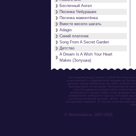
Беспечный Ангел
Песенка Чебурашки
Песенка мамонтёнка
Вместе весело шагать
Adagio
Синий платочек
Song From A Secret Garden
Детство
A Dream Is A Wish Your Heart
Makes (Золушка)
Нотомания представляет собой бесплатный н
классической и современной музыки на безвоз
данные, представленные на сайте (тексты пес
принадлежат их авторам. Нотомания не прет
текстов администрация сайта ответствен
возможность предоставить нам документаль
немедленно напишите нам на почтовый ящик (n
ноты классической музыки, песен, нотный с
авторскими правами. В случае наличия претен
обя
© Notomania.ru, 2007-2026