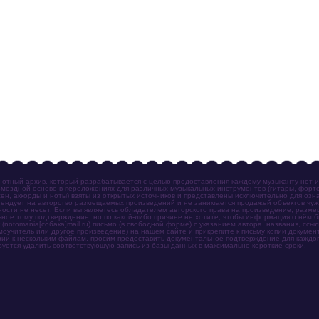
отный архив, который разрабатывается с целью предоставления каждому музыканту нот 
мездной основе в переложениях для различных музыкальных инструментов (гитары, фортеп
ен, аккорды и ноты) взяты из открытых источников и представлены исключительно для озн
ендует на авторство размещаемых произведений и не занимается продажей объектов чуж
ности не несет. Если вы являетесь обладателем авторского права на произведение, разм
ное тому подтверждение, но по какой-либо причине не хотите, чтобы информация о нём 
otomania[собака]mail.ru) письмо (в свободной форме) с указанием автора, названия, ссыл
амоучитель или другое произведение) на нашем сайте и прикрепите к письму копии докум
зии к нескольким файлам, просим предоставить документальное подтверждение для каждог
зуется удалить соответствующую запись из базы данных в максимально короткие сроки.