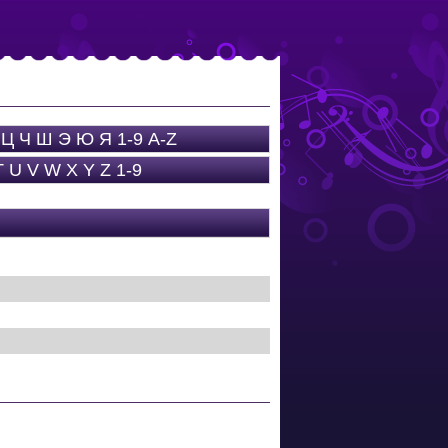
Ц
Ч
Ш
Э
Ю
Я
1-9
A-Z
T
U
V
W
X
Y
Z
1-9