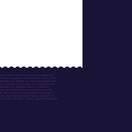
известных и популярных произведений
иано, скрипки, виолончели и др.). Все
акомления. Права на эти произведения
ого авторского права. За содержание
ещенное на нашем сайте, и имеете
была доступна нашим пользователям,
ки на страницу произведения (будь то
ентов, подтверждающие ваше владение
о из них. В этом случае администрация