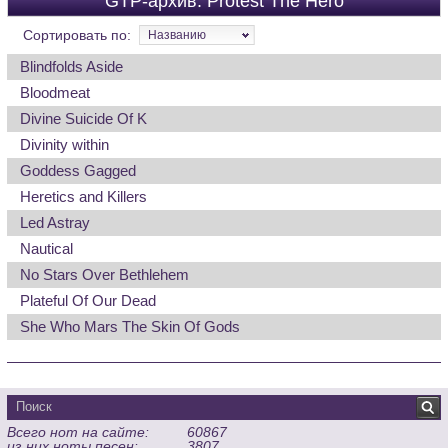
GTP-архив: Protest The Hero
Сортировать по:
Названию
Blindfolds Aside
Bloodmeat
Divine Suicide Of K
Divinity within
Goddess Gagged
Heretics and Killers
Led Astray
Nautical
No Stars Over Bethlehem
Plateful Of Our Dead
She Who Mars The Skin Of Gods
Всего нот на сайте:
60867
из них ноты песен:
3807