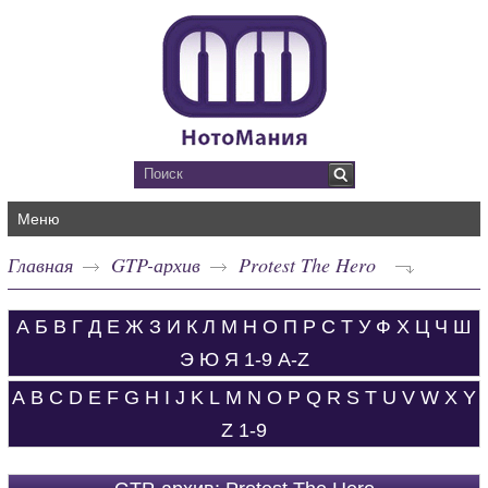
Меню
Главная
GTP-архив
Protest The Hero
А
Б
В
Г
Д
Е
Ж
З
И
К
Л
М
Н
О
П
Р
С
Т
У
Ф
Х
Ц
Ч
Ш
Э
Ю
Я
1-9
A-Z
A
B
C
D
E
F
G
H
I
J
K
L
M
N
O
P
Q
R
S
T
U
V
W
X
Y
Z
1-9