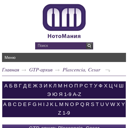
Меню
Главная
GTP-архив
Plascencia, Cesar
А
Б
В
Г
Д
Е
Ж
З
И
К
Л
М
Н
О
П
Р
С
Т
У
Ф
Х
Ц
Ч
Ш
Э
Ю
Я
1-9
A-Z
A
B
C
D
E
F
G
H
I
J
K
L
M
N
O
P
Q
R
S
T
U
V
W
X
Y
Z
1-9