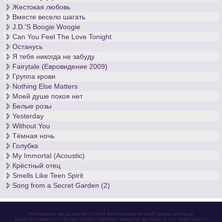
Жестокая любовь
Вместе весело шагать
J.D.'S Boogie Woogie
Can You Feel The Love Tonight
Останусь
Я тебя никогда не забуду
Fairytale (Евровидение 2009)
Группа крови
Nothing Else Matters
Моей душе покоя нет
Белые розы
Yesterday
Without You
Тёмная ночь
Голубка
My Immortal (Acoustic)
Крёстный отец
Smells Like Teen Spirit
Song from a Secret Garden (2)
Нотомания представляет собой бесплатный нотный архив, который
разрабатывается с целью предоставления каждому музыканту нот известных и