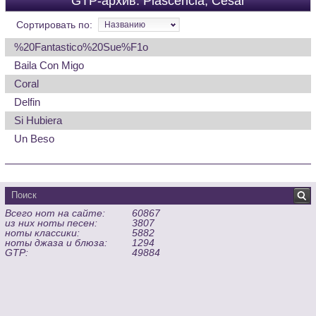
GTP-архив: Plascencia, Cesar
Сортировать по:
Названию
%20Fantastico%20Sue%F1o
Baila Con Migo
Coral
Delfin
Si Hubiera
Un Beso
Всего нот на сайте:
60867
из них ноты песен:
3807
ноты классики:
5882
ноты джаза и блюза:
1294
GTP:
49884