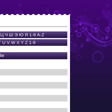
Ц
Ч
Ш
Э
Ю
Я
1-9
A-Z
T
U
V
W
X
Y
Z
1-9
ie