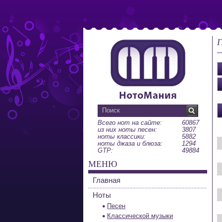
Г
Всего нот на сайте:
60867
из них ноты песен:
3807
ноты классики:
5882
ноты джаза и блюза:
1294
GTP:
49884
МЕНЮ
Главная
Ноты
Песен
Классической музыки