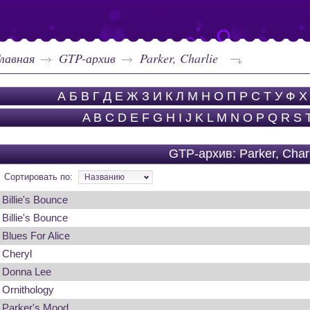
лавная
GTP-архив
Parker, Charlie
А
Б
В
Г
Д
Е
Ж
З
И
К
Л
М
Н
О
П
Р
С
Т
У
Ф
Х
A
B
C
D
E
F
G
H
I
J
K
L
M
N
O
P
Q
R
S
GTP-архив: Parker, Charl
Сортировать по:
Названию
Billie's Bounce
Billie's Bounce
Blues For Alice
Cheryl
Donna Lee
Ornithology
Parker's Mood