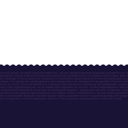
отный архив, который разрабатывается с целью предоставления каждому музыканту нот 
мездной основе в переложениях для различных музыкальных инструментов (гитары, фортеп
ен, аккорды и ноты) взяты из открытых источников и представлены исключительно для озн
ендует на авторство размещаемых произведений и не занимается продажей объектов чуж
ности не несет. Если вы являетесь обладателем авторского права на произведение, разм
ное тому подтверждение, но по какой-либо причине не хотите, чтобы информация о нём 
otomania[собака]mail.ru) письмо (в свободной форме) с указанием автора, названия, ссыл
амоучитель или другое произведение) на нашем сайте и прикрепите к письму копии докум
зии к нескольким файлам, просим предоставить документальное подтверждение для каждог
зуется удалить соответствующую запись из базы данных в максимально короткие сроки.