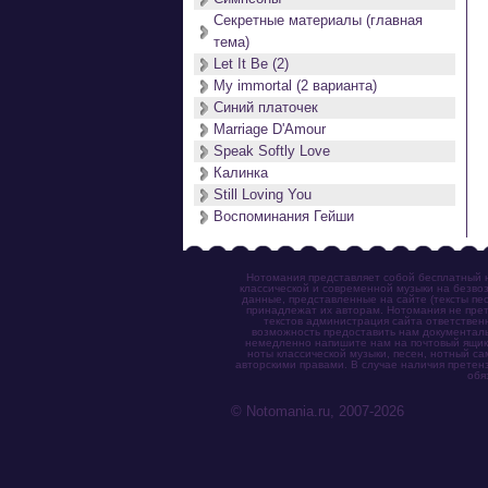
Секретные материалы (главная
тема)
Let It Be (2)
My immortal (2 варианта)
Синий платочек
Marriage D'Amour
Speak Softly Love
Калинка
Still Loving You
Воспоминания Гейши
Нотомания представляет собой бесплатный н
классической и современной музыки на безвоз
данные, представленные на сайте (тексты пес
принадлежат их авторам. Нотомания не прет
текстов администрация сайта ответствен
возможность предоставить нам документаль
немедленно напишите нам на почтовый ящик (n
ноты классической музыки, песен, нотный с
авторскими правами. В случае наличия претен
обя
© Notomania.ru, 2007-2026