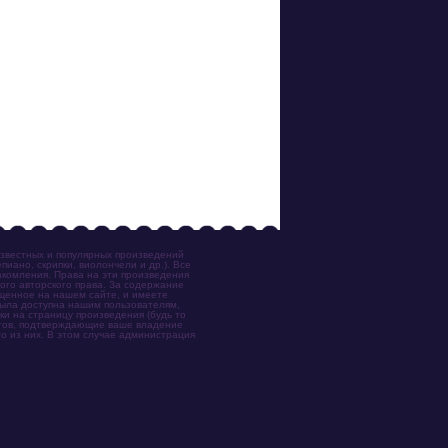
известных и популярных произведений
иано, скрипки, виолончели и др.). Все
акомления. Права на эти произведения
ого авторского права. За содержание
ещенное на нашем сайте, и имеете
была доступна нашим пользователям,
ки на страницу произведения (будь то
ентов, подтверждающие ваше владение
о из них. В этом случае администрация