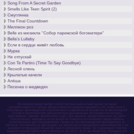
Song From A Secret Garden
Smells Like Teen Spirit (2)
Смуглянка
The Final Countdown
Миллион роз
Belle из мюзикла ''Собор парижской богоматери''
Bella's Lullaby
Если в сердце живёт любовь
Мурка
Не отпускай
Con Te Partiro (Time To Say Goodbye)
Лесной олень
Крылатые качели
Алёша
Песенка о медведях
Нотомания представляет собой бесплатный нотный архив, который
разрабатывается с целью предоставления каждому музыканту нот известных и
популярных произведений классической и современной музыки на безвозмездной
основе в переложениях для различных музыкальных инструментов (гитары,
фортепиано, скрипки, виолончели и др.). Все данные, представленные на сайте
(тексты песен, аккорды и ноты) взяты из открытых источников и представлены
исключительно для ознакомления. Права на эти произведения принадлежат их
авторам. Нотомания не претендует на авторство размещаемых произведений и не
занимается продажей объектов чужого авторского права. За содержание текстов
администрация сайта ответственности не несет. Если вы являетесь обладателем
авторского права на произведение, размещенное на нашем сайте, и имеете