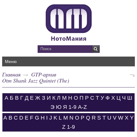
Меню
Главная
GTP-архив
Otm Shank Jazz Quintet (The)
А
Б
В
Г
Д
Е
Ж
З
И
К
Л
М
Н
О
П
Р
С
Т
У
Ф
Х
Ц
Ч
Ш
Э
Ю
Я
1-9
A-Z
A
B
C
D
E
F
G
H
I
J
K
L
M
N
O
P
Q
R
S
T
U
V
W
X
Y
Z
1-9