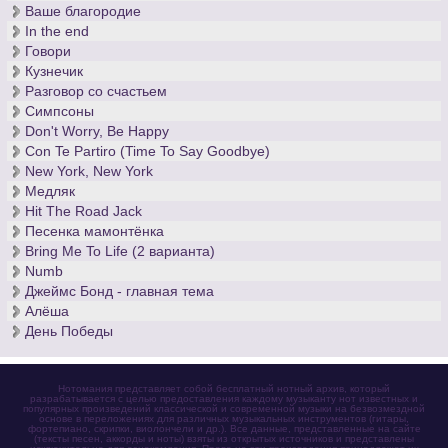
Ваше благородие
In the end
Говори
Кузнечик
Разговор со счастьем
Симпсоны
Don't Worry, Be Happy
Con Te Partiro (Time To Say Goodbye)
New York, New York
Медляк
Hit The Road Jack
Песенка мамонтёнка
Bring Me To Life (2 варианта)
Numb
Джеймс Бонд - главная тема
Алёша
День Победы
Нотомания представляет собой бесплатный нотный архив, который
разрабатывается с целью предоставления каждому музыканту нот известных и
популярных произведений классической и современной музыки на безвозмездной
основе в переложениях для различных музыкальных инструментов (гитары,
фортепиано, скрипки, виолончели и др.). Все данные, представленные на сайте
(тексты песен, аккорды и ноты) взяты из открытых источников и представлены