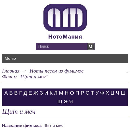
Меню
Главная
Ноты песен из фильмов
Фильм "Щит и меч"
А
Б
В
Г
Д
Е
Ж
З
И
К
Л
М
Н
О
П
Р
С
Т
У
Ф
Х
Ц
Ч
Ш
Щ
Э
Я
Щит и меч
Название фильма:
Щит и меч