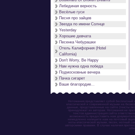
Лебединая верность
Весёлые гуси
Песня про зайцев
Звезда по имени Солнце
Yesterday
Хорошие девчата
Песенка Чебурашки
Отель Калифорния (Hotel
California)
Don't Worry, Be Happy
Нам нужна одна победа
Подмосковные вечера
Пачка сигарет
Ваше благородие...
Нотомания представляет собой бесплатный н
классической и современной музыки на безвоз
данные, представленные на сайте (тексты пес
принадлежат их авторам. Нотомания не прет
текстов администрация сайта ответствен
возможность предоставить нам документаль
немедленно напишите нам на почтовый ящик (n
ноты классической музыки, песен, нотный с
авторскими правами. В случае наличия претен
обя