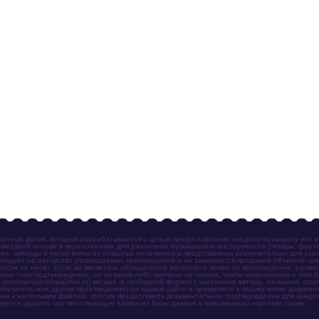
отный архив, который разрабатывается с целью предоставления каждому музыканту нот 
мездной основе в переложениях для различных музыкальных инструментов (гитары, фортеп
ен, аккорды и ноты) взяты из открытых источников и представлены исключительно для озн
ендует на авторство размещаемых произведений и не занимается продажей объектов чуж
ности не несет. Если вы являетесь обладателем авторского права на произведение, разм
ное тому подтверждение, но по какой-либо причине не хотите, чтобы информация о нём 
otomania[собака]mail.ru) письмо (в свободной форме) с указанием автора, названия, ссыл
амоучитель или другое произведение) на нашем сайте и прикрепите к письму копии докум
зии к нескольким файлам, просим предоставить документальное подтверждение для каждог
зуется удалить соответствующую запись из базы данных в максимально короткие сроки.