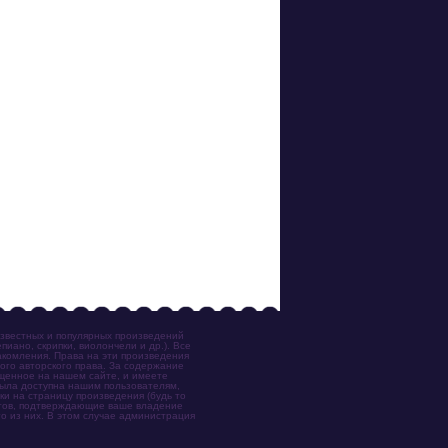
известных и популярных произведений
иано, скрипки, виолончели и др.). Все
акомления. Права на эти произведения
ого авторского права. За содержание
ещенное на нашем сайте, и имеете
была доступна нашим пользователям,
ки на страницу произведения (будь то
ентов, подтверждающие ваше владение
о из них. В этом случае администрация