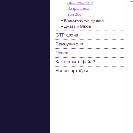
По тематике
Из фильмов
Топ 100
Классической музыки
Джаза и блюза
GTP-архив
Самоучители
Поиск
Как открыть файл?
Наши партнёры