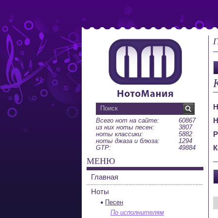
Г
Н
Н
Всего нот на сайте:
60867
из них ноты песен:
3807
Р
ноты классики:
5882
ноты джаза и блюза:
1294
К
GTP:
49884
МЕНЮ
Главная
Ноты
Песен
По исполнителям