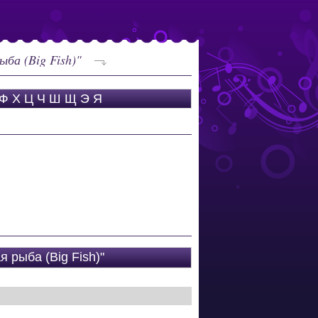
ба (Big Fish)"
Ф
Х
Ц
Ч
Ш
Щ
Э
Я
 рыба (Big Fish)"