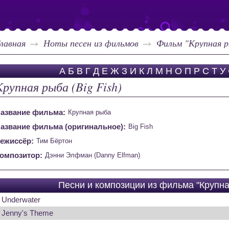
лавная
Ноты песен из фильмов
Фильм "Крупная ры
А
Б
В
Г
Д
Е
Ж
З
И
К
Л
М
Н
О
П
Р
С
Т
У
Крупная рыба (Big Fish)
азвание фильма:
Крупная рыба
азвание фильма (оригинальное):
Big Fish
ежиссёр:
Тим Бёртон
омпозитор:
Дэнни Элфман (Danny Elfman)
Песни и композиции из фильма "Крупная
Underwater
Jenny's Theme