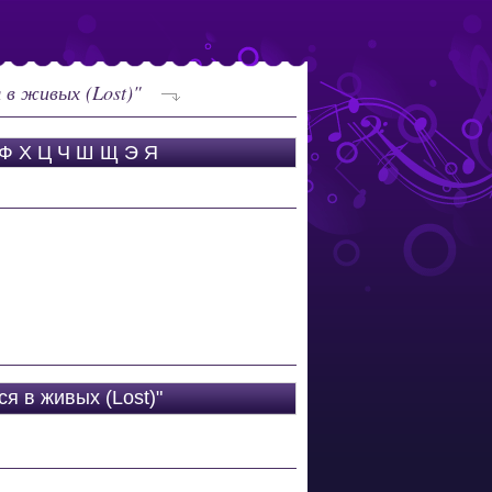
в живых (Lost)"
Ф
Х
Ц
Ч
Ш
Щ
Э
Я
я в живых (Lost)"