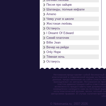
Песня про зайцев
Шаланды, полные кефали
Ameno
Чему учат в школе
Жестокая любовь
Останусь
I Dreamt Of Edward
Синий платочек
Billie Jean
Вечер на рейде
Only Hope
Тёмная ночь
Останусь
Нотомания представляет собой бесплатный н
классической и современной музыки на безвоз
данные, представленные на сайте (тексты пес
принадлежат их авторам. Нотомания не прет
текстов администрация сайта ответствен
возможность предоставить нам документаль
немедленно напишите нам на почтовый ящик (n
ноты классической музыки, песен, нотный с
авторскими правами. В случае наличия претен
обя
© Notomania.ru, 2007-2026