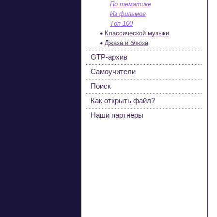
По тематике
Из фильмов
Топ 100
Классической музыки
Джаза и блюза
GTP-архив
Самоучители
Поиск
Как открыть файл?
Наши партнёры