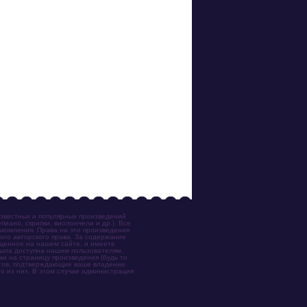
известных и популярных произведений
иано, скрипки, виолончели и др.). Все
акомления. Права на эти произведения
ого авторского права. За содержание
ещенное на нашем сайте, и имеете
была доступна нашим пользователям,
ки на страницу произведения (будь то
ентов, подтверждающие ваше владение
о из них. В этом случае администрация