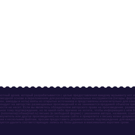
отный архив, который разрабатывается с целью предоставления каждому музыканту нот 
мездной основе в переложениях для различных музыкальных инструментов (гитары, фортеп
ен, аккорды и ноты) взяты из открытых источников и представлены исключительно для озн
ендует на авторство размещаемых произведений и не занимается продажей объектов чуж
ности не несет. Если вы являетесь обладателем авторского права на произведение, разм
ное тому подтверждение, но по какой-либо причине не хотите, чтобы информация о нём 
otomania[собака]mail.ru) письмо (в свободной форме) с указанием автора, названия, ссыл
амоучитель или другое произведение) на нашем сайте и прикрепите к письму копии докум
зии к нескольким файлам, просим предоставить документальное подтверждение для каждог
зуется удалить соответствующую запись из базы данных в максимально короткие сроки.