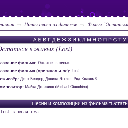
лавная
Ноты песен из фильмов
Фильм "Остаться 
А
Б
В
Г
Д
Е
Ж
З
И
К
Л
М
Н
О
П
Р
С
Т
У
Остаться в живых (Lost)
азвание фильма:
Остаться в живых
азвание фильма (оригинальное):
Lost
ежиссёр:
Джек Бендер, Дэниэл Эттиэс, Род Холкомб
омпозитор:
Майкл Джаккино (Michael Giacchino)
Песни и композиции из фильма "Остатьс
Lost - главная тема