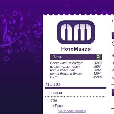
Г
Н
Н
Всего нот на сайте:
60867
из них ноты песен:
3807
Р
ноты классики:
5882
ноты джаза и блюза:
1294
К
GTP:
49884
МЕНЮ
Главная
Ноты
Песен
По исполнителям