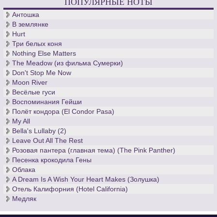
ПОПУЛЯРНЫЕ НОТЫ
Антошка
В землянке
Hurt
Три белых коня
Nothing Else Matters
The Meadow (из фильма Сумерки)
Don't Stop Me Now
Moon River
Весёлые гуси
Воспоминания Гейши
Полёт кондора (El Condor Pasa)
My All
Bella's Lullaby (2)
Leave Out All The Rest
Розовая пантера (главная тема) (The Pink Panther)
Песенка крокодила Гены
Облака
A Dream Is A Wish Your Heart Makes (Золушка)
Отель Калифорния (Hotel California)
Медляк