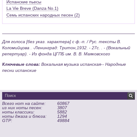
Испанские пьесы
La Vie Breve (Danza No.1)
Семь испанских народных песен (2)
Для голоса [без указ. характера] с ф.-п. / Рус. тексты В.
Коломийцова . -Ленинград: Тритон,1932. - 27с. . - (Вокальный
репертуар). - Из фонда ЦГПБ им. В. В. Маяковского
Ключевые слова:
Вокальная музыка испанская-- Народные
песни испанские
Всего нот на сайте:
60867
из них ноты песен:
3807
ноты классики:
5882
ноты джаза и блюза:
1294
GTP:
49884