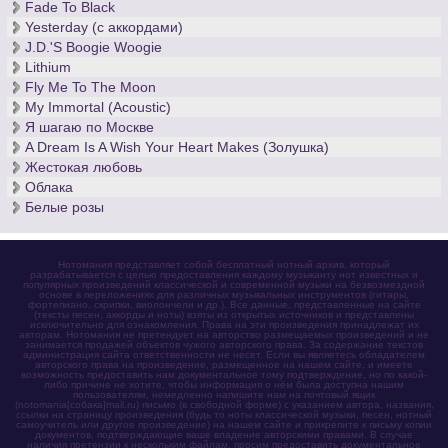
Fade To Black
Yesterday (с аккордами)
J.D.'S Boogie Woogie
Lithium
Fly Me To The Moon
My Immortal (Acoustic)
Я шагаю по Москве
A Dream Is A Wish Your Heart Makes (Золушка)
Жестокая любовь
Облака
Белые розы
Нотомания представляет собой бесплатный нотный архив, который
разрабатывается с целью предоставления каждому музыканту нот известных и
популярных произведений классической и современной музыки на безвозмездной
основе в переложениях для различных музыкальных инструментов (гитары,
фортепиано, скрипки, виолончели и др.). Все данные, представленные на сайте
(тексты песен, аккорды и ноты) взяты из открытых источников и представлены
исключительно для ознакомления. Права на эти произведения принадлежат их
авторам. Нотомания не претендует на авторство размещаемых произведений и не
занимается продажей объектов чужого авторского права. За содержание текстов
администрация сайта ответственности не несет. Если вы являетесь обладателем
авторского права на произведение, размещенное на нашем сайте, и имеете
возможность предоставить нам документальное тому подтверждение, но по какой-
либо причине не хотите, чтобы информация о нём была доступна нашим
пользователям, немедленно напишите нам на почтовый ящик
(notomania[собака]mail.ru) письмо (в свободной форме) с указанием автора, названия,
ссылки на страницу произведения (будь то ноты классической музыки, песен, нотный
самоучитель или другое произведение) на нашем сайте и прикрепите к письму копии
документов, подтверждающие ваше владение авторскими правами. В случае
наличия претензии к нескольким файлам, просим предоставить документальное