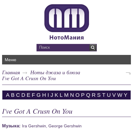
Меню
Главная
Ноты джаза и блюза
I've Got A Crusn On You
A
B
C
D
E
F
G
H
I
J
K
L
M
N
O
P
Q
R
S
T
U
V
W
Y
I've Got A Crusn On You
Музыка:
Ira Gershwin, George Gershwin