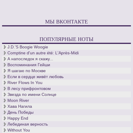
МЫ ВКОНТАКТЕ
ПОПУЛЯРНЫЕ НОТЫ
J.D.'S Boogie Woogie
Comptine d'un autre été: L'Après-Midi
А напоследок я скажу...
Воспоминания Гейши
Я шагаю по Москве
Если в сердце живёт любовь
River Flows In You
В лесу прифронтовом
Звезда по имени Солнце
Moon River
Хава Нагила
День Победы
Happy End
Лебединая верность
Without You