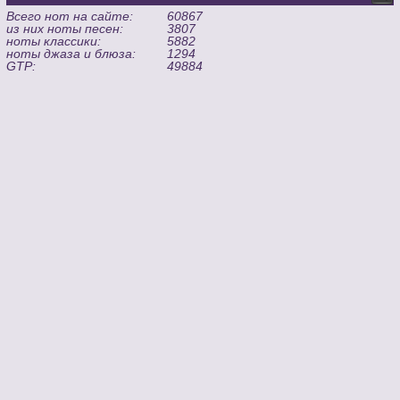
Всего нот на сайте:
60867
из них ноты песен:
3807
ноты классики:
5882
ноты джаза и блюза:
1294
GTP:
49884