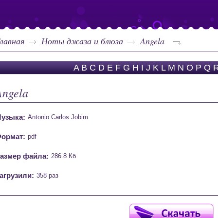
лавная
Ноты джаза и блюза
Angela
A
B
C
D
E
F
G
H
I
J
K
L
M
N
O
P
Q
Angela
узыка:
Antonio Carlos Jobim
ормат:
pdf
азмер файла:
286.8 Кб
агрузили:
358 раз