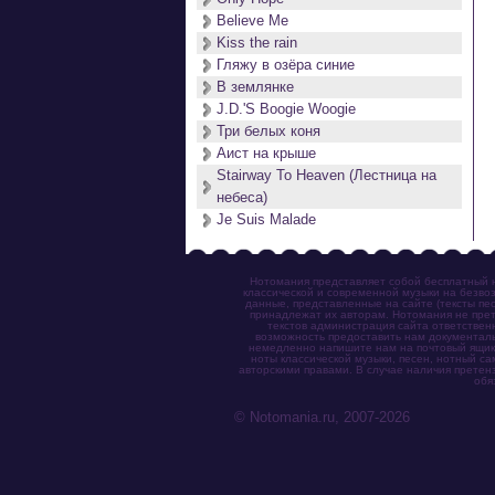
Believe Me
Kiss the rain
Гляжу в озёра синие
В землянке
J.D.'S Boogie Woogie
Три белых коня
Аист на крыше
Stairway To Heaven (Лестница на
небеса)
Je Suis Malade
Нотомания представляет собой бесплатный н
классической и современной музыки на безвоз
данные, представленные на сайте (тексты пес
принадлежат их авторам. Нотомания не прет
текстов администрация сайта ответствен
возможность предоставить нам документаль
немедленно напишите нам на почтовый ящик (n
ноты классической музыки, песен, нотный с
авторскими правами. В случае наличия претен
обя
© Notomania.ru, 2007-2026