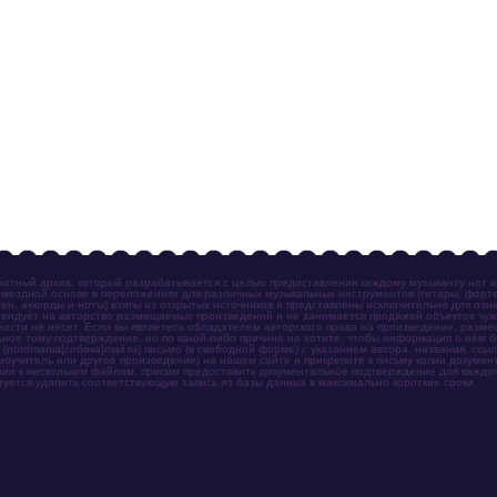
отный архив, который разрабатывается с целью предоставления каждому музыканту нот 
мездной основе в переложениях для различных музыкальных инструментов (гитары, фортеп
ен, аккорды и ноты) взяты из открытых источников и представлены исключительно для озн
ендует на авторство размещаемых произведений и не занимается продажей объектов чуж
ности не несет. Если вы являетесь обладателем авторского права на произведение, разм
ное тому подтверждение, но по какой-либо причине не хотите, чтобы информация о нём 
otomania[собака]mail.ru) письмо (в свободной форме) с указанием автора, названия, ссыл
амоучитель или другое произведение) на нашем сайте и прикрепите к письму копии докум
зии к нескольким файлам, просим предоставить документальное подтверждение для каждог
зуется удалить соответствующую запись из базы данных в максимально короткие сроки.