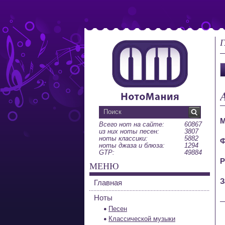
Г
М
Всего нот на сайте:
60867
из них ноты песен:
3807
ноты классики:
5882
Ф
ноты джаза и блюза:
1294
GTP:
49884
Р
МЕНЮ
З
Главная
Ноты
Песен
Классической музыки