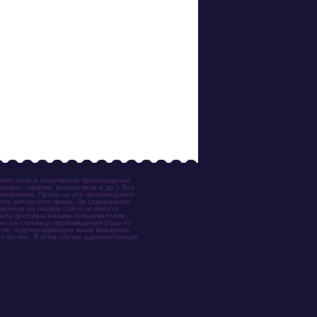
известных и популярных произведений
иано, скрипки, виолончели и др.). Все
акомления. Права на эти произведения
ого авторского права. За содержание
ещенное на нашем сайте, и имеете
была доступна нашим пользователям,
ки на страницу произведения (будь то
ентов, подтверждающие ваше владение
о из них. В этом случае администрация