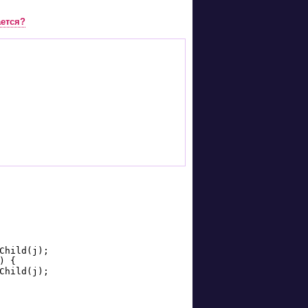
ается?