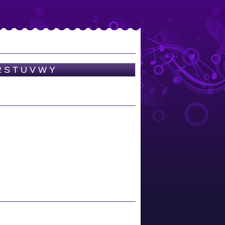
R
S
T
U
V
W
Y