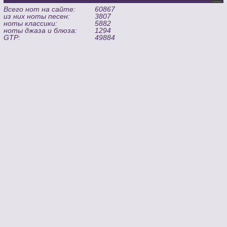
Всего нот на сайте:
60867
из них ноты песен:
3807
ноты классики:
5882
ноты джаза и блюза:
1294
GTP:
49884