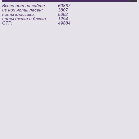
Всего нот на сайте:
60867
из них ноты песен:
3807
ноты классики:
5882
ноты джаза и блюза:
1294
GTP:
49884