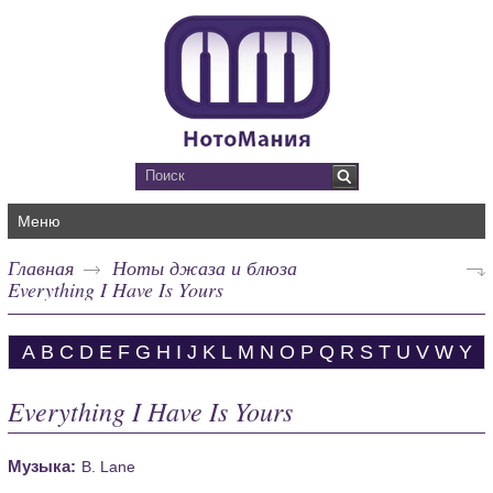
Меню
Главная
Ноты джаза и блюза
Everything I Have Is Yours
A
B
C
D
E
F
G
H
I
J
K
L
M
N
O
P
Q
R
S
T
U
V
W
Y
Everything I Have Is Yours
Музыка:
B. Lane