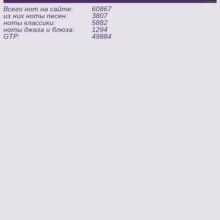
Всего нот на сайте:
60867
из них ноты песен:
3807
ноты классики:
5882
ноты джаза и блюза:
1294
GTP:
49884