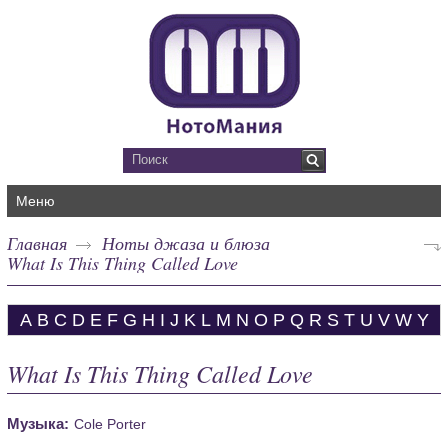
Меню
Главная
Ноты джаза и блюза
What Is This Thing Called Love
A
B
C
D
E
F
G
H
I
J
K
L
M
N
O
P
Q
R
S
T
U
V
W
Y
What Is This Thing Called Love
Музыка:
Cole Porter