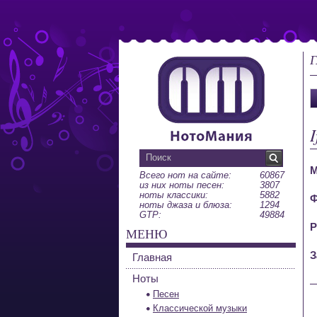
Г
М
Всего нот на сайте:
60867
из них ноты песен:
3807
ноты классики:
5882
Ф
ноты джаза и блюза:
1294
GTP:
49884
Р
МЕНЮ
З
Главная
Ноты
Песен
Классической музыки