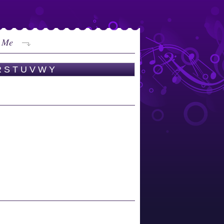
o Me
R
S
T
U
V
W
Y