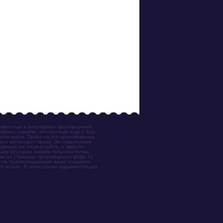
известных и популярных произведений
иано, скрипки, виолончели и др.). Все
акомления. Права на эти произведения
ого авторского права. За содержание
ещенное на нашем сайте, и имеете
была доступна нашим пользователям,
ки на страницу произведения (будь то
ентов, подтверждающие ваше владение
о из них. В этом случае администрация