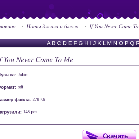
лавная
Ноты джаза и блюза
If You Never Come T
A
B
C
D
E
F
G
H
I
J
K
L
M
N
O
P
Q
If You Never Come To Me
узыка:
Jobim
ормат:
pdf
азмер файла:
278 Кб
агрузили:
145 раз