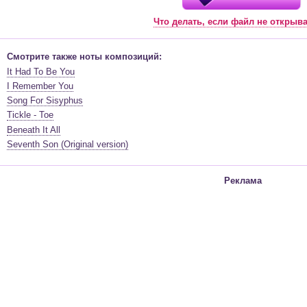
Что делать, если файл не открыв
Смотрите также ноты композиций:
It Had To Be You
I Remember You
Song For Sisyphus
Tickle - Toe
Beneath It All
Seventh Son (Original version)
Реклама