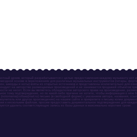
отный архив, который разрабатывается с целью предоставления каждому музыканту нот 
мездной основе в переложениях для различных музыкальных инструментов (гитары, фортеп
ен, аккорды и ноты) взяты из открытых источников и представлены исключительно для озн
ендует на авторство размещаемых произведений и не занимается продажей объектов чуж
ности не несет. Если вы являетесь обладателем авторского права на произведение, разм
ное тому подтверждение, но по какой-либо причине не хотите, чтобы информация о нём 
otomania[собака]mail.ru) письмо (в свободной форме) с указанием автора, названия, ссыл
амоучитель или другое произведение) на нашем сайте и прикрепите к письму копии докум
зии к нескольким файлам, просим предоставить документальное подтверждение для каждог
зуется удалить соответствующую запись из базы данных в максимально короткие сроки.