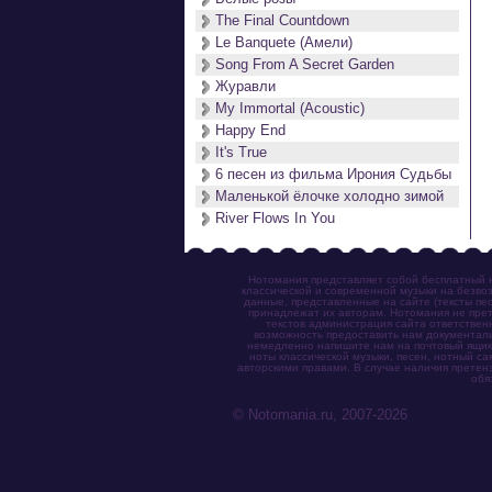
The Final Countdown
Le Banquete (Амели)
Song From A Secret Garden
Журавли
My Immortal (Acoustic)
Happy End
It's True
6 песен из фильма Ирония Судьбы
Маленькой ёлочке холодно зимой
River Flows In You
Нотомания представляет собой бесплатный н
классической и современной музыки на безвоз
данные, представленные на сайте (тексты пес
принадлежат их авторам. Нотомания не прет
текстов администрация сайта ответствен
возможность предоставить нам документаль
немедленно напишите нам на почтовый ящик (n
ноты классической музыки, песен, нотный с
авторскими правами. В случае наличия претен
обя
© Notomania.ru, 2007-2026