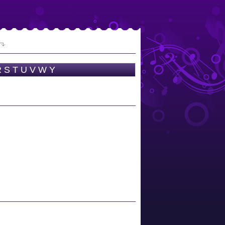
R
S
T
U
V
W
Y