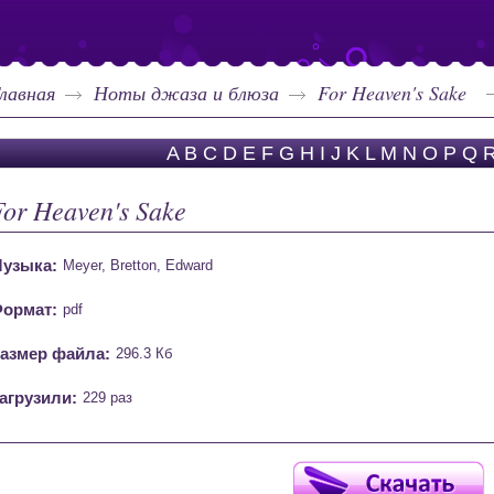
лавная
Ноты джаза и блюза
For Heaven's Sake
A
B
C
D
E
F
G
H
I
J
K
L
M
N
O
P
Q
For Heaven's Sake
узыка:
Meyer, Bretton, Edward
ормат:
pdf
азмер файла:
296.3 Кб
агрузили:
229 раз