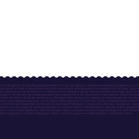
отный архив, который разрабатывается с целью предоставления каждому музыканту нот 
мездной основе в переложениях для различных музыкальных инструментов (гитары, фортеп
ен, аккорды и ноты) взяты из открытых источников и представлены исключительно для озн
ендует на авторство размещаемых произведений и не занимается продажей объектов чуж
ности не несет. Если вы являетесь обладателем авторского права на произведение, разм
ное тому подтверждение, но по какой-либо причине не хотите, чтобы информация о нём 
otomania[собака]mail.ru) письмо (в свободной форме) с указанием автора, названия, ссыл
амоучитель или другое произведение) на нашем сайте и прикрепите к письму копии докум
зии к нескольким файлам, просим предоставить документальное подтверждение для каждог
зуется удалить соответствующую запись из базы данных в максимально короткие сроки.