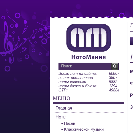
Г
М
Всего нот на сайте:
60867
из них ноты песен:
3807
ноты классики:
5882
Ф
ноты джаза и блюза:
1294
GTP:
49884
Р
МЕНЮ
З
Главная
Ноты
Песен
Классической музыки