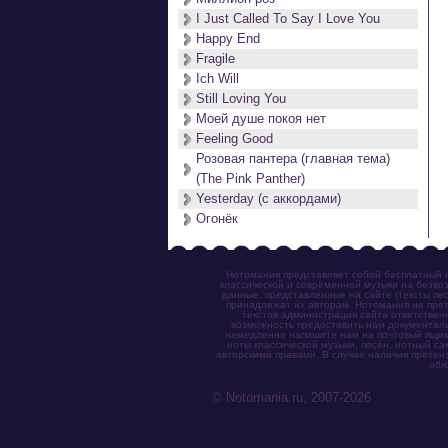
I Just Called To Say I Love You
Happy End
Fragile
Ich Will
Still Loving You
Моей душе покоя нет
Feeling Good
Розовая пантера (главная тема)
(The Pink Panther)
Yesterday (с аккордами)
Огонёк
Нотомания представляет собой бесплатный н
классической и современной музыки на безвоз
данные, представленные на сайте (тексты пес
принадлежат их авторам. Нотомания не прет
текстов администрация сайта ответствен
возможность предоставить нам документаль
немедленно напишите нам на почтовый ящик (n
ноты классической музыки, песен, нотный с
авторскими правами. В случае наличия претен
обя
© Notomania.ru, 2007-2026