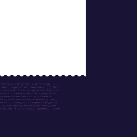
известных и популярных произведений
иано, скрипки, виолончели и др.). Все
акомления. Права на эти произведения
ого авторского права. За содержание
ещенное на нашем сайте, и имеете
была доступна нашим пользователям,
ки на страницу произведения (будь то
ентов, подтверждающие ваше владение
о из них. В этом случае администрация