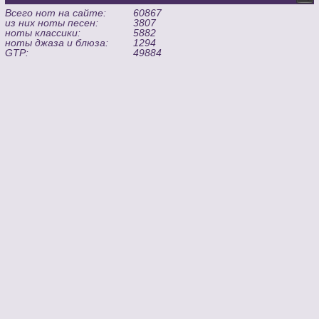
Всего нот на сайте:
60867
из них ноты песен:
3807
ноты классики:
5882
ноты джаза и блюза:
1294
GTP:
49884