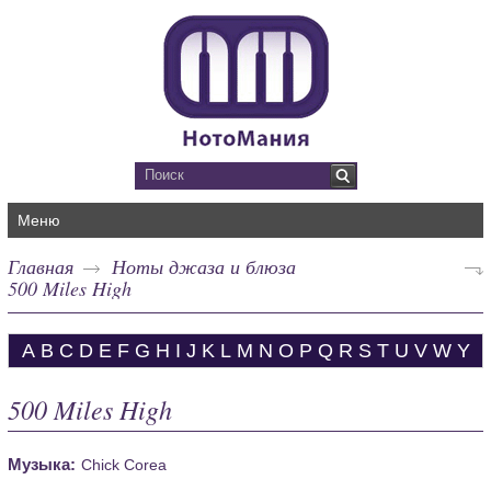
Меню
Главная
Ноты джаза и блюза
500 Miles High
A
B
C
D
E
F
G
H
I
J
K
L
M
N
O
P
Q
R
S
T
U
V
W
Y
500 Miles High
Музыка:
Chick Corea