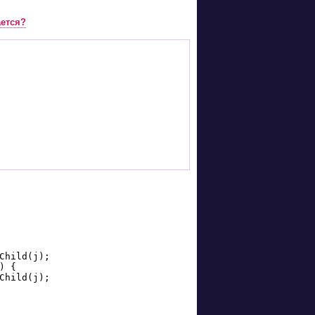
ается?