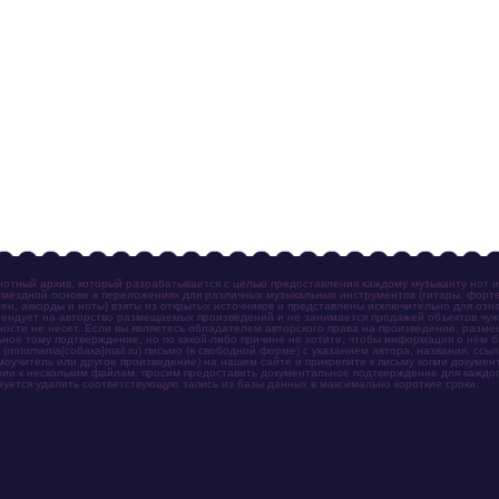
отный архив, который разрабатывается с целью предоставления каждому музыканту нот 
мездной основе в переложениях для различных музыкальных инструментов (гитары, фортеп
ен, аккорды и ноты) взяты из открытых источников и представлены исключительно для озн
ендует на авторство размещаемых произведений и не занимается продажей объектов чуж
ности не несет. Если вы являетесь обладателем авторского права на произведение, разм
ное тому подтверждение, но по какой-либо причине не хотите, чтобы информация о нём 
otomania[собака]mail.ru) письмо (в свободной форме) с указанием автора, названия, ссыл
амоучитель или другое произведение) на нашем сайте и прикрепите к письму копии докум
зии к нескольким файлам, просим предоставить документальное подтверждение для каждог
зуется удалить соответствующую запись из базы данных в максимально короткие сроки.