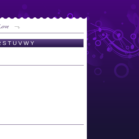
Love
R
S
T
U
V
W
Y