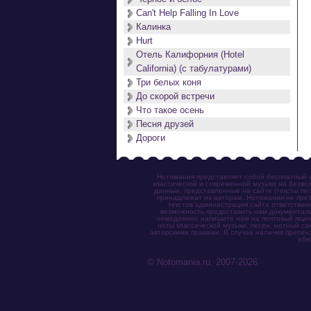
Can't Help Falling In Love
Калинка
Hurt
Отель Калифорния (Hotel
California) (с табулатурами)
Три белых коня
До скорой встречи
Что такое осень
Песня друзей
Дороги
Нотомания представляет собой бесплатный н
классической и современной музыки на безвоз
данные, представленные на сайте (тексты пес
принадлежат их авторам. Нотомания не прет
текстов администрация сайта ответствен
возможность предоставить нам документаль
немедленно напишите нам на почтовый ящик (n
ноты классической музыки, песен, нотный с
авторскими правами. В случае наличия претен
обя
© Notomania.ru, 2007-2026