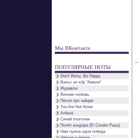
Мы ВКонтакте
ПОПУЛЯРНЫЕ НОТЫ
Don't Worry, Be Happy
Вальс из к/ф ''Амели''
Журавли
Вечная любовь
Песня про зайцев
You Are Not Alone
Алёша
Синий платочек
Полёт кондора (El Condor Pasa)
Нам нужна одна победа
Чёрное и белое