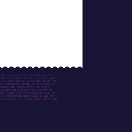
известных и популярных произведений
иано, скрипки, виолончели и др.). Все
акомления. Права на эти произведения
ого авторского права. За содержание
ещенное на нашем сайте, и имеете
была доступна нашим пользователям,
ки на страницу произведения (будь то
ентов, подтверждающие ваше владение
о из них. В этом случае администрация