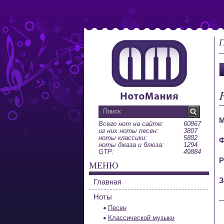
Г
М
Всего нот на сайте:
60867
из них ноты песен:
3807
ноты классики:
5882
Ф
ноты джаза и блюза:
1294
GTP:
49884
Р
МЕНЮ
З
Главная
Ноты
Песен
Классической музыки