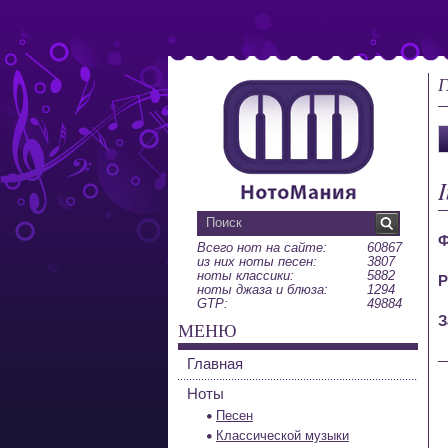
Г
Ф
Всего нот на сайте:
60867
из них ноты песен:
3807
ноты классики:
5882
Р
ноты джаза и блюза:
1294
GTP:
49884
З
МЕНЮ
Главная
Ноты
Песен
Классической музыки