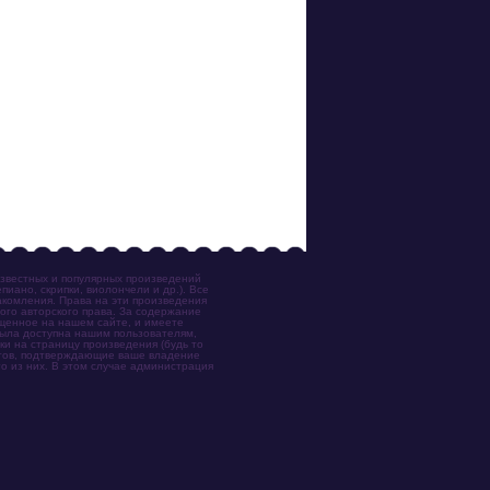
известных и популярных произведений
иано, скрипки, виолончели и др.). Все
акомления. Права на эти произведения
ого авторского права. За содержание
ещенное на нашем сайте, и имеете
была доступна нашим пользователям,
ки на страницу произведения (будь то
ентов, подтверждающие ваше владение
о из них. В этом случае администрация