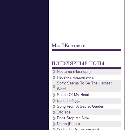
Мы ВКонтакте
ПОПУЛЯРНЫЕ НОТЫ
Nocturne (Ноктюрн)
Песенка мамонтёнка
Sorry Seems To Be The Hardest
Word
Shape Of My Heart
День Победы
Song From A Secret Garden
Это всё
Don't Stop Me Now
Numb (Piano)
Yesterday (с аккордами)