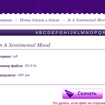
лавная
Ноты джаза и блюза
In A Sentimental Moo
A
B
C
D
E
F
G
H
I
J
K
L
M
N
O
P
Q
In A Sentimental Mood
ормат:
pdf
азмер файла:
331.8 Кб
агрузили:
4387 раз
Что делать, если файл не открыв