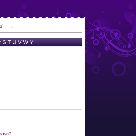
d
R
S
T
U
V
W
Y
ается?