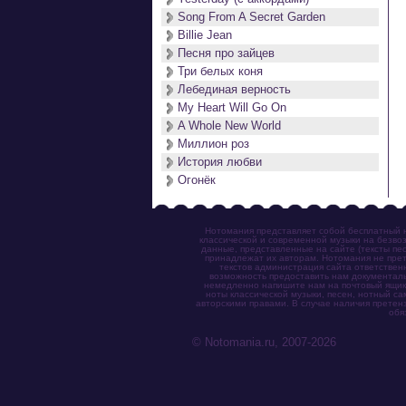
Song From A Secret Garden
Billie Jean
Песня про зайцев
Три белых коня
Лебединая верность
My Heart Will Go On
A Whole New World
Миллион роз
История любви
Огонёк
Нотомания представляет собой бесплатный н
классической и современной музыки на безвоз
данные, представленные на сайте (тексты пес
принадлежат их авторам. Нотомания не прет
текстов администрация сайта ответствен
возможность предоставить нам документаль
немедленно напишите нам на почтовый ящик (n
ноты классической музыки, песен, нотный с
авторскими правами. В случае наличия претен
обя
© Notomania.ru, 2007-2026