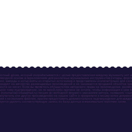
отный архив, который разрабатывается с целью предоставления каждому музыканту нот 
мездной основе в переложениях для различных музыкальных инструментов (гитары, фортеп
ен, аккорды и ноты) взяты из открытых источников и представлены исключительно для озн
ендует на авторство размещаемых произведений и не занимается продажей объектов чуж
ности не несет. Если вы являетесь обладателем авторского права на произведение, разм
ное тому подтверждение, но по какой-либо причине не хотите, чтобы информация о нём 
otomania[собака]mail.ru) письмо (в свободной форме) с указанием автора, названия, ссыл
амоучитель или другое произведение) на нашем сайте и прикрепите к письму копии докум
зии к нескольким файлам, просим предоставить документальное подтверждение для каждог
зуется удалить соответствующую запись из базы данных в максимально короткие сроки.