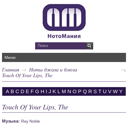
Меню
Главная
Ноты джаза и блюза
Touch Of Your Lips, The
A
B
C
D
E
F
G
H
I
J
K
L
M
N
O
P
Q
R
S
T
U
V
W
Y
Touch Of Your Lips, The
Музыка:
Ray Noble