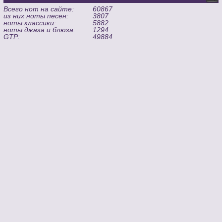
Всего нот на сайте:
60867
из них ноты песен:
3807
ноты классики:
5882
ноты джаза и блюза:
1294
GTP:
49884