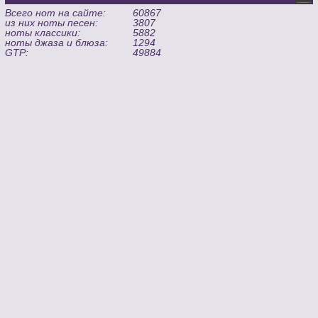
Всего нот на сайте:
60867
из них ноты песен:
3807
ноты классики:
5882
ноты джаза и блюза:
1294
GTP:
49884