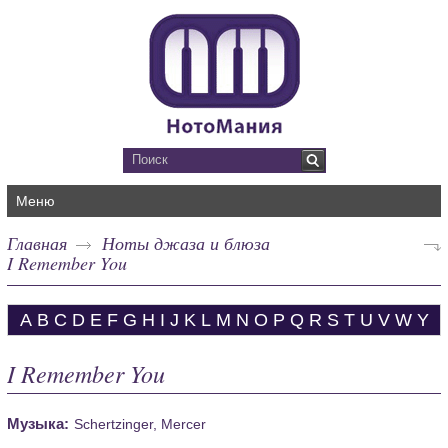
Меню
Главная
Ноты джаза и блюза
I Remember You
A
B
C
D
E
F
G
H
I
J
K
L
M
N
O
P
Q
R
S
T
U
V
W
Y
I Remember You
Музыка:
Schertzinger, Mercer