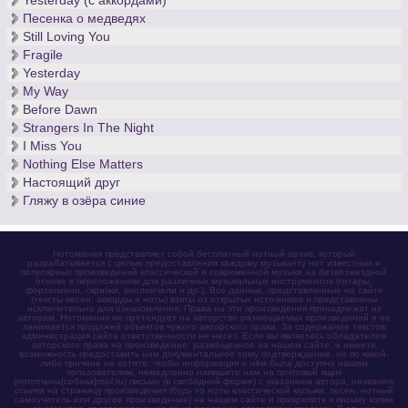
Yesterday (с аккордами)
Песенка о медведях
Still Loving You
Fragile
Yesterday
My Way
Before Dawn
Strangers In The Night
I Miss You
Nothing Else Matters
Настоящий друг
Гляжу в озёра синие
Нотомания представляет собой бесплатный нотный архив, который
разрабатывается с целью предоставления каждому музыканту нот известных и
популярных произведений классической и современной музыки на безвозмездной
основе в переложениях для различных музыкальных инструментов (гитары,
фортепиано, скрипки, виолончели и др.). Все данные, представленные на сайте
(тексты песен, аккорды и ноты) взяты из открытых источников и представлены
исключительно для ознакомления. Права на эти произведения принадлежат их
авторам. Нотомания не претендует на авторство размещаемых произведений и не
занимается продажей объектов чужого авторского права. За содержание текстов
администрация сайта ответственности не несет. Если вы являетесь обладателем
авторского права на произведение, размещенное на нашем сайте, и имеете
возможность предоставить нам документальное тому подтверждение, но по какой-
либо причине не хотите, чтобы информация о нём была доступна нашим
пользователям, немедленно напишите нам на почтовый ящик
(notomania[собака]mail.ru) письмо (в свободной форме) с указанием автора, названия,
ссылки на страницу произведения (будь то ноты классической музыки, песен, нотный
самоучитель или другое произведение) на нашем сайте и прикрепите к письму копии