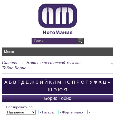
Меню
Главная
Ноты классической музыки
Тобис Борис
А
Б
В
Г
Д
Е
Ж
З
И
Й
К
Л
М
Н
О
П
Р
С
Т
У
Ф
Х
Ц
Ч
Ш
Э
Ю
Я
Борис Тобис
Сортировать по:
- Гитара
- Фортепиано
-