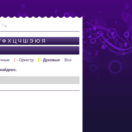
У
Ф
Х
Ц
Ч
Ш
Э
Ю
Я
унные
- Оркестр
-
Духовые
Все
найдено.