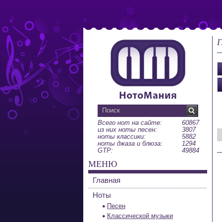
Г
Всего нот на сайте:
60867
из них ноты песен:
3807
ноты классики:
5882
ноты джаза и блюза:
1294
GTP:
49884
МЕНЮ
Главная
Ноты
Песен
Классической музыки