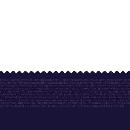
отный архив, который разрабатывается с целью предоставления каждому музыканту нот 
мездной основе в переложениях для различных музыкальных инструментов (гитары, фортеп
ен, аккорды и ноты) взяты из открытых источников и представлены исключительно для озн
ендует на авторство размещаемых произведений и не занимается продажей объектов чуж
ности не несет. Если вы являетесь обладателем авторского права на произведение, разм
ное тому подтверждение, но по какой-либо причине не хотите, чтобы информация о нём 
otomania[собака]mail.ru) письмо (в свободной форме) с указанием автора, названия, ссыл
амоучитель или другое произведение) на нашем сайте и прикрепите к письму копии докум
зии к нескольким файлам, просим предоставить документальное подтверждение для каждог
зуется удалить соответствующую запись из базы данных в максимально короткие сроки.