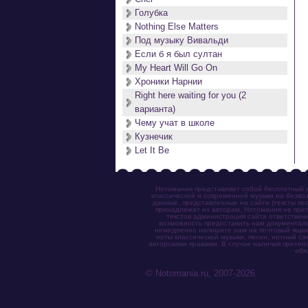
Голубка
Nothing Else Matters
Под музыку Вивальди
Если б я был султан
My Heart Will Go On
Хроники Нарнии
Right here waiting for you (2
варианта)
Чему учат в школе
Кузнечик
Let It Be
Нотомания представляет собой бесплатный н
классической и современной музыки на безвоз
данные, представленные на сайте (тексты пес
принадлежат их авторам. Нотомания не прет
текстов администрация сайта ответствен
возможность предоставить нам документаль
немедленно напишите нам на почтовый ящик (n
ноты классической музыки, песен, нотный с
авторскими правами. В случае наличия претен
обя
© Notomania.ru, 2007-2026