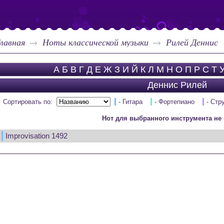
лавная
Ноты классической музыки
Рилей Деннис
А
Б
В
Г
Д
Е
Ж
З
И
Й
К
Л
М
Н
О
П
Р
С
Т
Деннис Рилей
Сортировать по:
- Гитара
- Фортепиано
- Стр
Нот для выбранного инструмента не 
Improvisation 1492