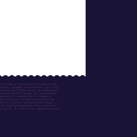
известных и популярных произведений
иано, скрипки, виолончели и др.). Все
акомления. Права на эти произведения
ого авторского права. За содержание
ещенное на нашем сайте, и имеете
была доступна нашим пользователям,
ки на страницу произведения (будь то
ентов, подтверждающие ваше владение
о из них. В этом случае администрация