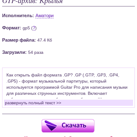
Исполнитель:
Аматори
Формат:
?
gp5 (
)
Размер файла:
47.4 Кб
Загрузили:
54 раза
Как открыть файл формата .GP? .GP (.GTP, .GP3, .GP4,
.GP5) - формат музыкальной партитуры, который
используется программой Guitar Pro для написания музыки
для различных струнных инструментов. Включает
табулатуры для гитары, бас-гитары, банджо. Широко
развернуть полный текст >>
применяется для создания партитур, которые затем
возможно проиграть с помощью данных MIDI или
напечатать на принтере.
Для открытия нот этого формата Вам необходимо
установить у себя на рабочем компьютере программу Guitar
Pro (желательно, последней версии). Скачать её можно с