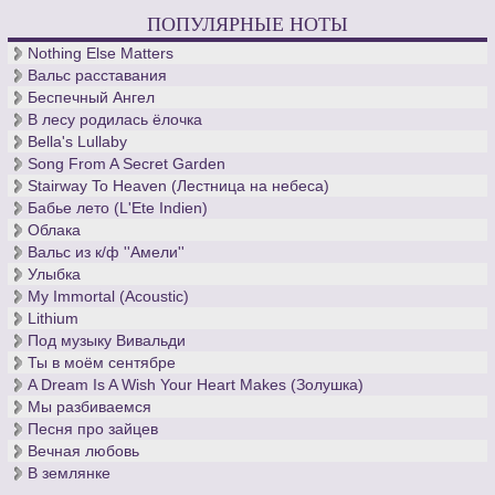
ПОПУЛЯРНЫЕ НОТЫ
Nothing Else Matters
Вальс расставания
Беспечный Ангел
В лесу родилась ёлочка
Bella's Lullaby
Song From A Secret Garden
Stairway To Heaven (Лестница на небеса)
Бабье лето (L'Ete Indien)
Облака
Вальс из к/ф ''Амели''
Улыбка
My Immortal (Acoustic)
Lithium
Под музыку Вивальди
Ты в моём сентябре
A Dream Is A Wish Your Heart Makes (Золушка)
Мы разбиваемся
Песня про зайцев
Вечная любовь
В землянке