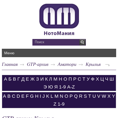
Меню
Главная
GTP-архив
Аматори
Крылья
А
Б
В
Г
Д
Е
Ж
З
И
К
Л
М
Н
О
П
Р
С
Т
У
Ф
Х
Ц
Ч
Ш
Э
Ю
Я
1-9
A-Z
A
B
C
D
E
F
G
H
I
J
K
L
M
N
O
P
Q
R
S
T
U
V
W
X
Y
Z
1-9
GTP-архив: Крылья