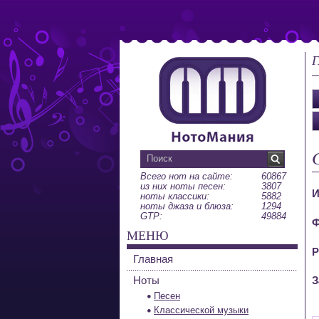
Г
Всего нот на сайте:
60867
из них ноты песен:
3807
И
ноты классики:
5882
ноты джаза и блюза:
1294
GTP:
49884
Ф
МЕНЮ
Р
Главная
Ноты
З
Песен
Классической музыки