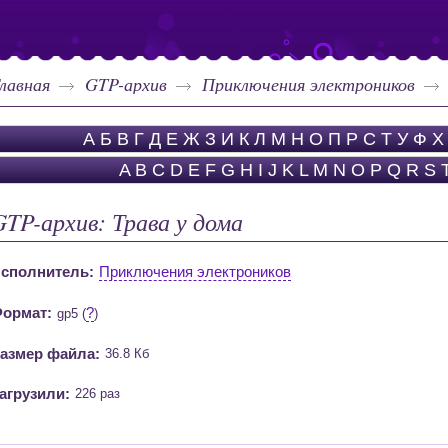
лавная
GTP-архив
Приключения электроников
А
Б
В
Г
Д
Е
Ж
З
И
К
Л
М
Н
О
П
Р
С
Т
У
Ф
Х
A
B
C
D
E
F
G
H
I
J
K
L
M
N
O
P
Q
R
S
GTP-архив: Трава у дома
сполнитель:
Приключения электроников
ормат:
?
gp5 (
)
азмер файла:
36.8 Кб
агрузили:
226 раз