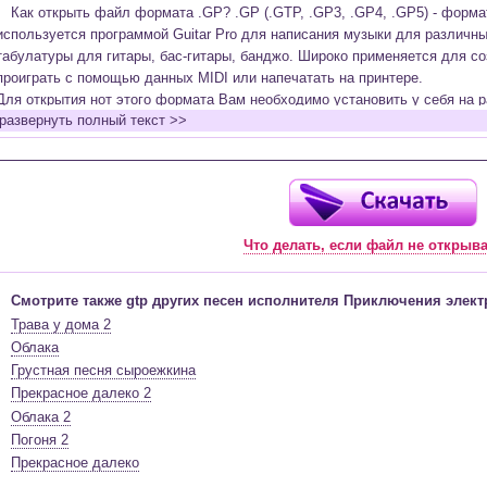
Как открыть файл формата .GP? .GP (.GTP, .GP3, .GP4, .GP5) - форм
используется программой Guitar Pro для написания музыки для различн
табулатуры для гитары, бас-гитары, банджо. Широко применяется для со
проиграть с помощью данных MIDI или напечатать на принтере.
Для открытия нот этого формата Вам необходимо установить у себя на р
развернуть полный текст >>
(желательно, последней версии). Скачать её можно с официального сайт
бесплатную версию на руском языке (
Найти
).
Функционал программы:
Запись музыкальных произведений для гитары, бас-гитары, банджо и мн
в виде табулатур или нотной графики (при создании табулатуры отображ
Что делать, если файл не открыв
нотами и наоборот);
Создание произведений для духовых, струнных, клавишных и других му
Создание партий для барабанов и перкуссии;
Смотрите также gtp других песен исполнителя Приключения элект
Интеграция текста песен в ноты и привязка его к нотам дорожек с партие
Трава у дома 2
Встроенный определитель и визуализатор аккордов для гитары;
Облака
Экспортирование музыкальных партитур в MIDI, ASCII, MusicXML, WAV, PN
Грустная песня сыроежкина
к печати;
Прекрасное далеко 2
Импортирование из MIDI, ASCII,MusicXML, Power Tab (.ptb), TablEdit (.tef)
Облака 2
Виртуальный гитарный гриф, клавиатура фортепиано и панель ударных 
Погоня 2
ноты, проигрываемые в текущий момент. Удобное создание и редактиров
Прекрасное далеко
инструмента с их помощью;