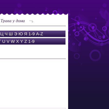
Трава у дома
Ц
Ч
Ш
Э
Ю
Я
1-9
A-Z
T
U
V
W
X
Y
Z
1-9