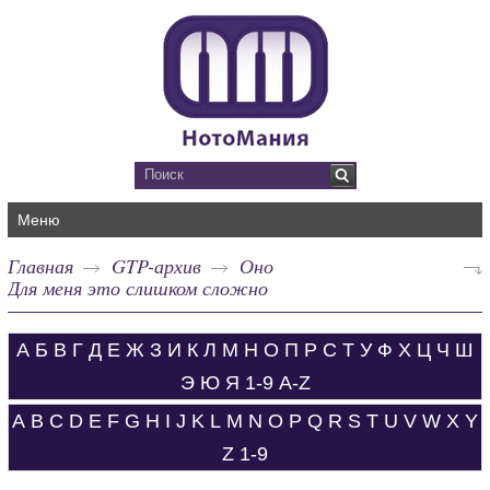
Меню
Главная
GTP-архив
Оно
Для меня это слишком сложно
А
Б
В
Г
Д
Е
Ж
З
И
К
Л
М
Н
О
П
Р
С
Т
У
Ф
Х
Ц
Ч
Ш
Э
Ю
Я
1-9
A-Z
A
B
C
D
E
F
G
H
I
J
K
L
M
N
O
P
Q
R
S
T
U
V
W
X
Y
Z
1-9