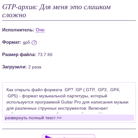
GTP-архив: Для меня это слишком
сложно
Исполнитель:
Оно
Формат:
?
gp5 (
)
Размер файла:
73.7 Кб
Загрузили:
2 раза
Как открыть файл формата .GP? .GP (.GTP, .GP3, .GP4,
.GP5) - формат музыкальной партитуры, который
используется программой Guitar Pro для написания музыки
для различных струнных инструментов. Включает
табулатуры для гитары, бас-гитары, банджо. Широко
развернуть полный текст >>
применяется для создания партитур, которые затем
возможно проиграть с помощью данных MIDI или
напечатать на принтере.