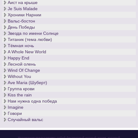
Аист на крыше
Je Suis Malade
Хроники Нарнии
Вальс-бостон
День Победы
Звезда по имени Солнце
Титаник (тема любви)
Тёмная ночь
A Whole New World
Happy End
Лесной олень
Wind Of Change
Without You
Ave Maria (Шуберт)
Группа крови
Kiss the rain
Нам нужна одна победа
Imagine
Говори
Случайный вальс
Нотомания представляет собой бесплатный нотный архив, который