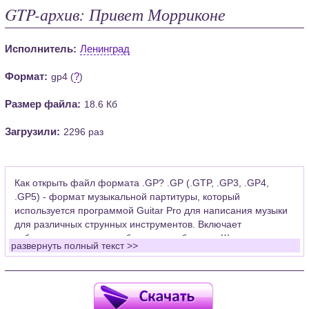
GTP-архив: Привет Морриконе
Исполнитель:
Ленинград
Формат:
?
gp4 (
)
Размер файла:
18.6 Кб
Загрузили:
2296 раз
Как открыть файл формата .GP? .GP (.GTP, .GP3, .GP4,
.GP5) - формат музыкальной партитуры, который
используется программой Guitar Pro для написания музыки
для различных струнных инструментов. Включает
табулатуры для гитары, бас-гитары, банджо. Широко
развернуть полный текст >>
применяется для создания партитур, которые затем
возможно проиграть с помощью данных MIDI или
напечатать на принтере.
Для открытия нот этого формата Вам необходимо
установить у себя на рабочем компьютере программу Guitar