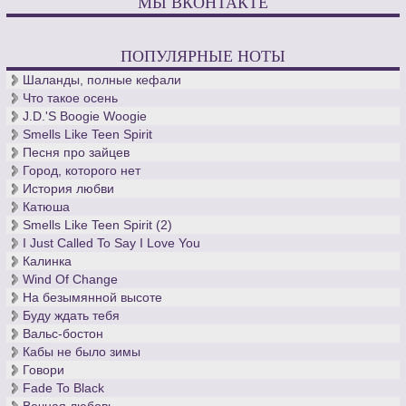
МЫ ВКОНТАКТЕ
ПОПУЛЯРНЫЕ НОТЫ
Шаланды, полные кефали
Что такое осень
J.D.'S Boogie Woogie
Smells Like Teen Spirit
Песня про зайцев
Город, которого нет
История любви
Катюша
Smells Like Teen Spirit (2)
I Just Called To Say I Love You
Калинка
Wind Of Change
На безымянной высоте
Буду ждать тебя
Вальс-бостон
Кабы не было зимы
Говори
Fade To Black