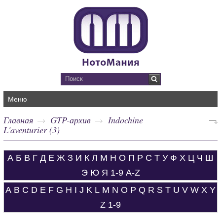
Меню
Главная
GTP-архив
Indochine
L'aventurier (3)
А
Б
В
Г
Д
Е
Ж
З
И
К
Л
М
Н
О
П
Р
С
Т
У
Ф
Х
Ц
Ч
Ш
Э
Ю
Я
1-9
A-Z
A
B
C
D
E
F
G
H
I
J
K
L
M
N
O
P
Q
R
S
T
U
V
W
X
Y
Z
1-9