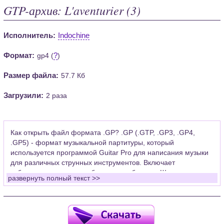
GTP-архив: L'aventurier (3)
Исполнитель:
Indochine
Формат:
?
gp4 (
)
Размер файла:
57.7 Кб
Загрузили:
2 раза
Как открыть файл формата .GP? .GP (.GTP, .GP3, .GP4,
.GP5) - формат музыкальной партитуры, который
используется программой Guitar Pro для написания музыки
для различных струнных инструментов. Включает
табулатуры для гитары, бас-гитары, банджо. Широко
развернуть полный текст >>
применяется для создания партитур, которые затем
возможно проиграть с помощью данных MIDI или
напечатать на принтере.
Для открытия нот этого формата Вам необходимо
установить у себя на рабочем компьютере программу Guitar