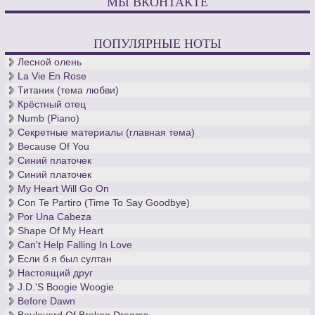
МЫ ВКОНТАКТЕ
ПОПУЛЯРНЫЕ НОТЫ
Лесной олень
La Vie En Rose
Титаник (тема любви)
Крёстный отец
Numb (Piano)
Секретные материалы (главная тема)
Because Of You
Синий платочек
Синий платочек
My Heart Will Go On
Con Te Partiro (Time To Say Goodbye)
Por Una Cabeza
Shape Of My Heart
Can't Help Falling In Love
Если б я был султан
Настоящий друг
J.D.'S Boogie Woogie
Before Dawn