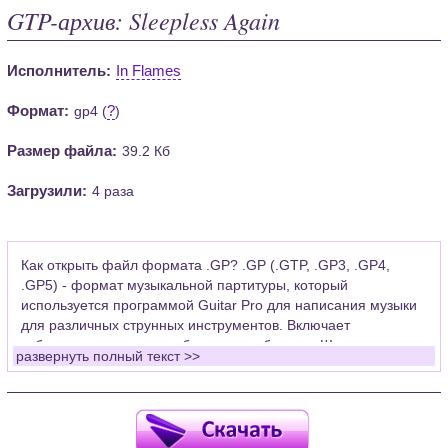
GTP-архив: Sleepless Again
Исполнитель:
In Flames
Формат:
?
gp4 (
)
Размер файла:
39.2 Кб
Загрузили:
4 раза
Как открыть файл формата .GP? .GP (.GTP, .GP3, .GP4,
.GP5) - формат музыкальной партитуры, который
используется программой Guitar Pro для написания музыки
для различных струнных инструментов. Включает
табулатуры для гитары, бас-гитары, банджо. Широко
развернуть полный текст >>
применяется для создания партитур, которые затем
возможно проиграть с помощью данных MIDI или
напечатать на принтере.
Для открытия нот этого формата Вам необходимо
установить у себя на рабочем компьютере программу Guitar