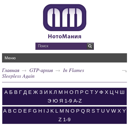
Меню
Главная
GTP-архив
In Flames
Sleepless Again
А
Б
В
Г
Д
Е
Ж
З
И
К
Л
М
Н
О
П
Р
С
Т
У
Ф
Х
Ц
Ч
Ш
Э
Ю
Я
1-9
A-Z
A
B
C
D
E
F
G
H
I
J
K
L
M
N
O
P
Q
R
S
T
U
V
W
X
Y
Z
1-9