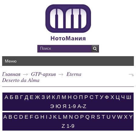
Меню
Главная
GTP-архив
Eterna
Deserto da Alma
А
Б
В
Г
Д
Е
Ж
З
И
К
Л
М
Н
О
П
Р
С
Т
У
Ф
Х
Ц
Ч
Ш
Э
Ю
Я
1-9
A-Z
A
B
C
D
E
F
G
H
I
J
K
L
M
N
O
P
Q
R
S
T
U
V
W
X
Y
Z
1-9