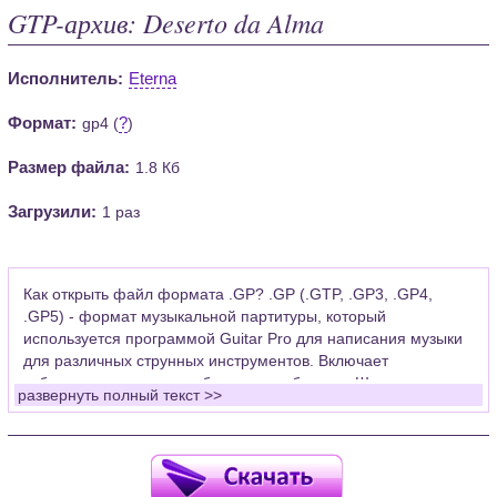
GTP-архив: Deserto da Alma
Исполнитель:
Eterna
Формат:
?
gp4 (
)
Размер файла:
1.8 Кб
Загрузили:
1 раз
Как открыть файл формата .GP? .GP (.GTP, .GP3, .GP4,
.GP5) - формат музыкальной партитуры, который
используется программой Guitar Pro для написания музыки
для различных струнных инструментов. Включает
табулатуры для гитары, бас-гитары, банджо. Широко
развернуть полный текст >>
применяется для создания партитур, которые затем
возможно проиграть с помощью данных MIDI или
напечатать на принтере.
Для открытия нот этого формата Вам необходимо
установить у себя на рабочем компьютере программу Guitar