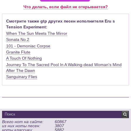
Pro (желательно, последней версии). Скачать её можно с
Что делать, если файл не открывается?
официального сайта программы (
Скачать
) или найти
бесплатную версию на руском языке (
Найти
).
Смотрите также gtp других песен исполнителя Eru s
Tension Experiment:
Функционал программы:
When The Sun Meets The Mirror
Запись музыкальных произведений для гитары, бас-гитары,
Sonata No.2
банджо и множества других инструментов и ансамблей в
101 - Demoniac Corpse
виде табулатур или нотной графики (при создании
табулатуры отображается соответствующая ей строчка с
Granite Flute
нотами и наоборот);
A Touch Of Nothing
Создание произведений для духовых, струнных, клавишных
Journey To The Sacred Pool In A Walking-dead Woman's Mind
и других музыкальных инструментов;
After The Dawn
Создание партий для барабанов и перкуссии;
Sanguinary Flies
Интеграция текста песен в ноты и привязка его к нотам
дорожек с партией вокала;
Встроенный определитель и визуализатор аккордов для
гитары;
Экспортирование музыкальных партитур в MIDI, ASCII,
MusicXML, WAV, PNG, PDF, GP5 (в Guitar Pro 6), подготовка к
печати;
Всего нот на сайте:
60867
Импортирование из MIDI, ASCII,MusicXML, Power Tab (.ptb),
из них ноты песен:
3807
TablEdit (.tef)
ноты классики:
5882