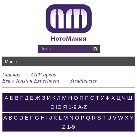
Меню
Главная
GTP-архив
Eru s Tension Experiment
Stradicaster
А
Б
В
Г
Д
Е
Ж
З
И
К
Л
М
Н
О
П
Р
С
Т
У
Ф
Х
Ц
Ч
Ш
Э
Ю
Я
1-9
A-Z
A
B
C
D
E
F
G
H
I
J
K
L
M
N
O
P
Q
R
S
T
U
V
W
X
Y
Z
1-9