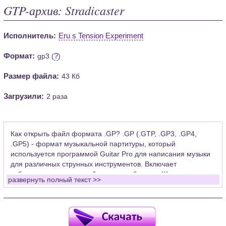
GTP-архив: Stradicaster
Исполнитель:
Eru s Tension Experiment
Формат:
?
gp3 (
)
Размер файла:
43 Кб
Загрузили:
2 раза
Как открыть файл формата .GP? .GP (.GTP, .GP3, .GP4,
.GP5) - формат музыкальной партитуры, который
используется программой Guitar Pro для написания музыки
для различных струнных инструментов. Включает
табулатуры для гитары, бас-гитары, банджо. Широко
развернуть полный текст >>
применяется для создания партитур, которые затем
возможно проиграть с помощью данных MIDI или
напечатать на принтере.
Для открытия нот этого формата Вам необходимо
установить у себя на рабочем компьютере программу Guitar