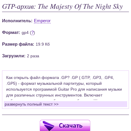
GTP-архив: The Majesty Of The Night Sky
Исполнитель:
Emperor
Формат:
?
gp4 (
)
Размер файла:
19.9 Кб
Загрузили:
2 раза
Как открыть файл формата .GP? .GP (.GTP, .GP3, .GP4,
.GP5) - формат музыкальной партитуры, который
используется программой Guitar Pro для написания музыки
для различных струнных инструментов. Включает
табулатуры для гитары, бас-гитары, банджо. Широко
развернуть полный текст >>
применяется для создания партитур, которые затем
возможно проиграть с помощью данных MIDI или
напечатать на принтере.
Для открытия нот этого формата Вам необходимо
установить у себя на рабочем компьютере программу Guitar