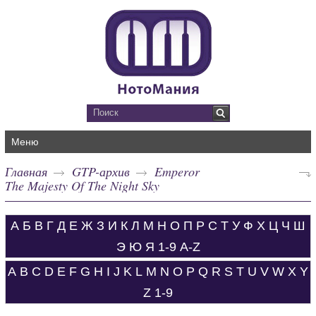
Меню
Главная
GTP-архив
Emperor
The Majesty Of The Night Sky
А
Б
В
Г
Д
Е
Ж
З
И
К
Л
М
Н
О
П
Р
С
Т
У
Ф
Х
Ц
Ч
Ш
Э
Ю
Я
1-9
A-Z
A
B
C
D
E
F
G
H
I
J
K
L
M
N
O
P
Q
R
S
T
U
V
W
X
Y
Z
1-9