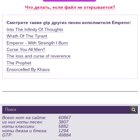
Pro (желательно, последней версии). Скачать её можно с
Что делать, если файл не открывается?
официального сайта программы (
Скачать
) или найти
бесплатную версию на руском языке (
Найти
).
Смотрите также gtp других песен исполнителя Emperor:
Into The Infinity Of Thoughts
Функционал программы:
Wrath Of The Tyrant
Запись музыкальных произведений для гитары, бас-гитары,
Emperor - With Strength I Burn
банджо и множества других инструментов и ансамблей в
виде табулатур или нотной графики (при создании
Curse You All Men!!
табулатуры отображается соответствующая ей строчка с
The loss and curse of reverence
нотами и наоборот);
The Prophet
Создание произведений для духовых, струнных, клавишных
Ensorcelled By Khaos
и других музыкальных инструментов;
Создание партий для барабанов и перкуссии;
Интеграция текста песен в ноты и привязка его к нотам
дорожек с партией вокала;
Встроенный определитель и визуализатор аккордов для
гитары;
Экспортирование музыкальных партитур в MIDI, ASCII,
Всего нот на сайте:
60867
MusicXML, WAV, PNG, PDF, GP5 (в Guitar Pro 6), подготовка к
из них ноты песен:
3807
печати;
ноты классики:
5882
Импортирование из MIDI, ASCII,MusicXML, Power Tab (.ptb),
ноты джаза и блюза:
1294
GTP:
49884
TablEdit (.tef)