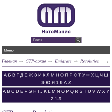
Меню
Главная
GTP-архив
Emigrate
Resolution
А
Б
В
Г
Д
Е
Ж
З
И
К
Л
М
Н
О
П
Р
С
Т
У
Ф
Х
Ц
Ч
Ш
Э
Ю
Я
1-9
A-Z
A
B
C
D
E
F
G
H
I
J
K
L
M
N
O
P
Q
R
S
T
U
V
W
X
Y
Z
1-9
GTP-архив: Resolution