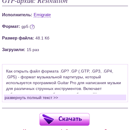
Исполнитель:
Emigrate
Формат:
?
gp5 (
)
Размер файла:
48.1 Кб
Загрузили:
15 раз
Как открыть файл формата .GP? .GP (.GTP, .GP3, .GP4,
.GP5) - формат музыкальной партитуры, который
используется программой Guitar Pro для написания музыки
для различных струнных инструментов. Включает
табулатуры для гитары, бас-гитары, банджо. Широко
развернуть полный текст >>
применяется для создания партитур, которые затем
возможно проиграть с помощью данных MIDI или
напечатать на принтере.
Для открытия нот этого формата Вам необходимо
установить у себя на рабочем компьютере программу Guitar
Pro (желательно, последней версии). Скачать её можно с