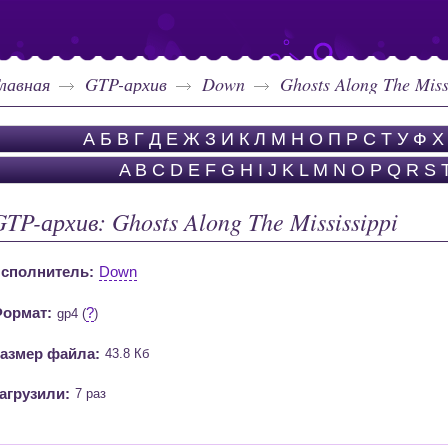
лавная
GTP-архив
Down
Ghosts Along The Miss
А
Б
В
Г
Д
Е
Ж
З
И
К
Л
М
Н
О
П
Р
С
Т
У
Ф
Х
A
B
C
D
E
F
G
H
I
J
K
L
M
N
O
P
Q
R
S
GTP-архив: Ghosts Along The Mississippi
сполнитель:
Down
ормат:
?
gp4 (
)
азмер файла:
43.8 Кб
агрузили:
7 раз