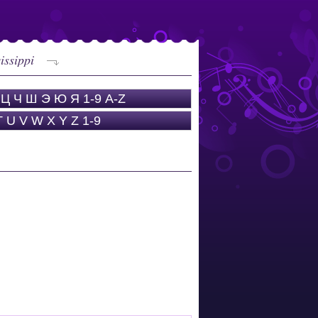
issippi
Ц
Ч
Ш
Э
Ю
Я
1-9
A-Z
T
U
V
W
X
Y
Z
1-9