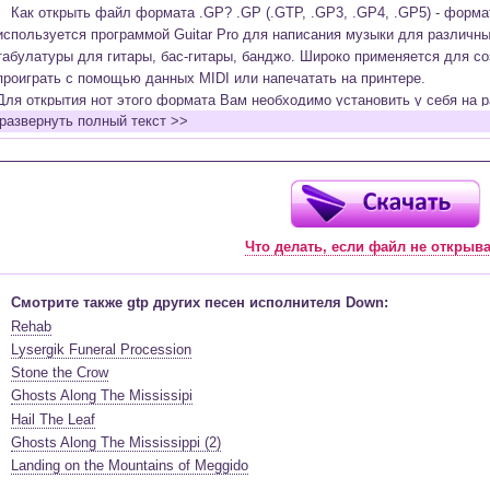
Как открыть файл формата .GP? .GP (.GTP, .GP3, .GP4, .GP5) - форм
используется программой Guitar Pro для написания музыки для различн
табулатуры для гитары, бас-гитары, банджо. Широко применяется для со
проиграть с помощью данных MIDI или напечатать на принтере.
Для открытия нот этого формата Вам необходимо установить у себя на р
развернуть полный текст >>
(желательно, последней версии). Скачать её можно с официального сайт
бесплатную версию на руском языке (
Найти
).
Функционал программы:
Запись музыкальных произведений для гитары, бас-гитары, банджо и мн
в виде табулатур или нотной графики (при создании табулатуры отображ
Что делать, если файл не открыв
нотами и наоборот);
Создание произведений для духовых, струнных, клавишных и других му
Создание партий для барабанов и перкуссии;
Смотрите также gtp других песен исполнителя Down:
Интеграция текста песен в ноты и привязка его к нотам дорожек с партие
Rehab
Встроенный определитель и визуализатор аккордов для гитары;
Lysergik Funeral Procession
Экспортирование музыкальных партитур в MIDI, ASCII, MusicXML, WAV, PN
Stone the Crow
к печати;
Ghosts Along The Mississipi
Импортирование из MIDI, ASCII,MusicXML, Power Tab (.ptb), TablEdit (.tef)
Hail The Leaf
Виртуальный гитарный гриф, клавиатура фортепиано и панель ударных 
Ghosts Along The Mississippi (2)
ноты, проигрываемые в текущий момент. Удобное создание и редактиров
Landing on the Mountains of Meggido
инструмента с их помощью;