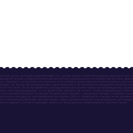
отный архив, который разрабатывается с целью предоставления каждому музыканту нот 
мездной основе в переложениях для различных музыкальных инструментов (гитары, фортеп
ен, аккорды и ноты) взяты из открытых источников и представлены исключительно для озн
ендует на авторство размещаемых произведений и не занимается продажей объектов чуж
ности не несет. Если вы являетесь обладателем авторского права на произведение, разм
ное тому подтверждение, но по какой-либо причине не хотите, чтобы информация о нём 
otomania[собака]mail.ru) письмо (в свободной форме) с указанием автора, названия, ссыл
амоучитель или другое произведение) на нашем сайте и прикрепите к письму копии докум
зии к нескольким файлам, просим предоставить документальное подтверждение для каждог
зуется удалить соответствующую запись из базы данных в максимально короткие сроки.