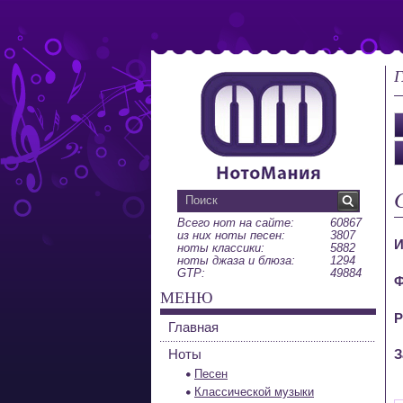
Г
Всего нот на сайте:
60867
из них ноты песен:
3807
И
ноты классики:
5882
ноты джаза и блюза:
1294
GTP:
49884
Ф
МЕНЮ
Р
Главная
Ноты
З
Песен
Классической музыки