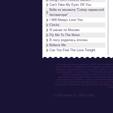
Can't Take My Eyes Off You
Belle из мюзикла ''Собор парижской
богоматери''
I Will Always Love You
Clocks
Я шагаю по Москве
Fly Me To The Moon
В лесу родилась ёлочка
Believe Me
Can You Feel The Love Tonight
Нотомания представляет собой бесплатный н
классической и современной музыки на безвоз
данные, представленные на сайте (тексты пес
принадлежат их авторам. Нотомания не прет
текстов администрация сайта ответствен
возможность предоставить нам документаль
немедленно напишите нам на почтовый ящик (n
ноты классической музыки, песен, нотный с
авторскими правами. В случае наличия претен
обя
© Notomania.ru, 2007-2026