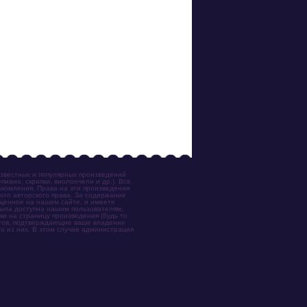
известных и популярных произведений
иано, скрипки, виолончели и др.). Все
акомления. Права на эти произведения
ого авторского права. За содержание
ещенное на нашем сайте, и имеете
была доступна нашим пользователям,
ки на страницу произведения (будь то
ентов, подтверждающие ваше владение
о из них. В этом случае администрация