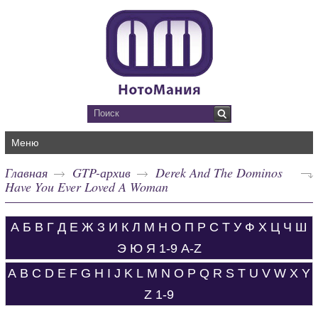
Меню
Главная
GTP-архив
Derek And The Dominos
Have You Ever Loved A Woman
А
Б
В
Г
Д
Е
Ж
З
И
К
Л
М
Н
О
П
Р
С
Т
У
Ф
Х
Ц
Ч
Ш
Э
Ю
Я
1-9
A-Z
A
B
C
D
E
F
G
H
I
J
K
L
M
N
O
P
Q
R
S
T
U
V
W
X
Y
Z
1-9