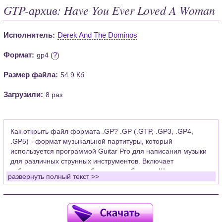
GTP-архив: Have You Ever Loved A Woman
Исполнитель:
Derek And The Dominos
Формат:
?
gp4 (
)
Размер файла:
54.9 Кб
Загрузили:
8 раз
Как открыть файл формата .GP? .GP (.GTP, .GP3, .GP4,
.GP5) - формат музыкальной партитуры, который
используется программой Guitar Pro для написания музыки
для различных струнных инструментов. Включает
табулатуры для гитары, бас-гитары, банджо. Широко
развернуть полный текст >>
применяется для создания партитур, которые затем
возможно проиграть с помощью данных MIDI или
напечатать на принтере.
Для открытия нот этого формата Вам необходимо
установить у себя на рабочем компьютере программу Guitar