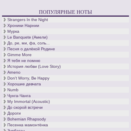
ПОПУЛЯРНЫЕ НОТЫ
Strangers In the Night
Хроники Нарнии
Мурка
Le Banquete (Амели)
До, ре, ми, фа, соль...
Песня о далёкой Родине
Gimme More
Я тебя не помню
История любви (Love Story)
Ameno
Don't Worry, Be Happy
Хорошие девчата
Numb
Чунга-Чанга
My Immortal (Acoustic)
До скорой встречи
Дороги
Bohemian Rhapsody
Песенка мамонтёнка
Зурбаган