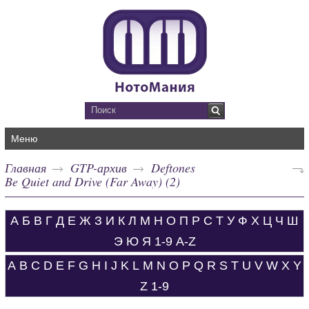
Меню
Главная
GTP-архив
Deftones
Be Quiet and Drive (Far Away) (2)
А
Б
В
Г
Д
Е
Ж
З
И
К
Л
М
Н
О
П
Р
С
Т
У
Ф
Х
Ц
Ч
Ш
Э
Ю
Я
1-9
A-Z
A
B
C
D
E
F
G
H
I
J
K
L
M
N
O
P
Q
R
S
T
U
V
W
X
Y
Z
1-9