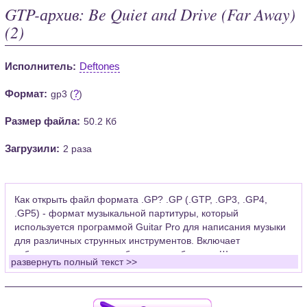
GTP-архив: Be Quiet and Drive (Far Away)
(2)
Исполнитель:
Deftones
Формат:
?
gp3 (
)
Размер файла:
50.2 Кб
Загрузили:
2 раза
Как открыть файл формата .GP? .GP (.GTP, .GP3, .GP4,
.GP5) - формат музыкальной партитуры, который
используется программой Guitar Pro для написания музыки
для различных струнных инструментов. Включает
табулатуры для гитары, бас-гитары, банджо. Широко
развернуть полный текст >>
применяется для создания партитур, которые затем
возможно проиграть с помощью данных MIDI или
напечатать на принтере.