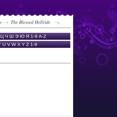
y
The Blessed Hellride
Ц
Ч
Ш
Э
Ю
Я
1-9
A-Z
T
U
V
W
X
Y
Z
1-9