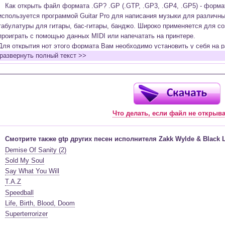
Как открыть файл формата .GP? .GP (.GTP, .GP3, .GP4, .GP5) - форм
используется программой Guitar Pro для написания музыки для различн
табулатуры для гитары, бас-гитары, банджо. Широко применяется для со
проиграть с помощью данных MIDI или напечатать на принтере.
Для открытия нот этого формата Вам необходимо установить у себя на р
развернуть полный текст >>
(желательно, последней версии). Скачать её можно с официального сайт
бесплатную версию на руском языке (
Найти
).
Функционал программы:
Запись музыкальных произведений для гитары, бас-гитары, банджо и мн
в виде табулатур или нотной графики (при создании табулатуры отображ
Что делать, если файл не открыв
нотами и наоборот);
Создание произведений для духовых, струнных, клавишных и других му
Создание партий для барабанов и перкуссии;
Смотрите также gtp других песен исполнителя Zakk Wylde & Black L
Интеграция текста песен в ноты и привязка его к нотам дорожек с партие
Demise Of Sanity (2)
Встроенный определитель и визуализатор аккордов для гитары;
Sold My Soul
Экспортирование музыкальных партитур в MIDI, ASCII, MusicXML, WAV, PN
Say What You Will
к печати;
T.A.Z
Импортирование из MIDI, ASCII,MusicXML, Power Tab (.ptb), TablEdit (.tef)
Speedball
Виртуальный гитарный гриф, клавиатура фортепиано и панель ударных 
Life, Birth, Blood, Doom
ноты, проигрываемые в текущий момент. Удобное создание и редактиров
Superterrorizer
инструмента с их помощью;