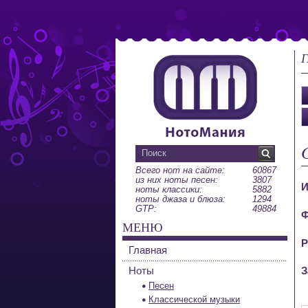
Г
Всего нот на сайте:
60867
из них ноты песен:
3807
И
ноты классики:
5882
ноты джаза и блюза:
1294
GTP:
49884
Ф
МЕНЮ
Р
Главная
Ноты
З
Песен
Классической музыки