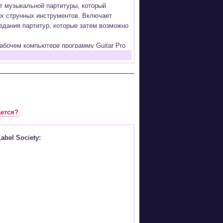
ат музыкальной партитуры, который
ых струнных инструментов. Включает
здания партитур, которые затем возможно
абочем компьютере программу Guitar Pro
а программы (
Скачать
) или найти
ожества других инструментов и ансамблей
ается соответствующая ей строчка с
ается?
зыкальных инструментов;
abel Society:
й вокала;
G, PDF, GP5 (в Guitar Pro 6), подготовка
инструментов, на которых проецируются
ание партии соответствующего