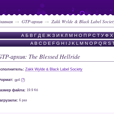
лавная
GTP-архив
Zakk Wylde & Black Label Societ
А
Б
В
Г
Д
Е
Ж
З
И
К
Л
М
Н
О
П
Р
С
Т
У
Ф
Х
A
B
C
D
E
F
G
H
I
J
K
L
M
N
O
P
Q
R
S
GTP-архив: The Blessed Hellride
сполнитель:
Zakk Wylde & Black Label Society
ормат:
?
gp4 (
)
азмер файла:
19.9 Кб
агрузили:
6 раз