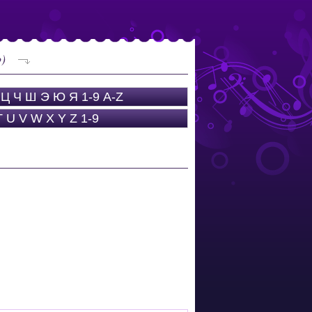
o)
Ц
Ч
Ш
Э
Ю
Я
1-9
A-Z
T
U
V
W
X
Y
Z
1-9