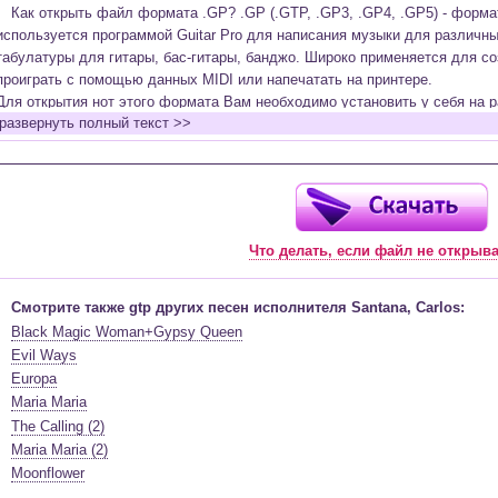
Как открыть файл формата .GP? .GP (.GTP, .GP3, .GP4, .GP5) - форм
используется программой Guitar Pro для написания музыки для различн
табулатуры для гитары, бас-гитары, банджо. Широко применяется для со
проиграть с помощью данных MIDI или напечатать на принтере.
Для открытия нот этого формата Вам необходимо установить у себя на р
развернуть полный текст >>
(желательно, последней версии). Скачать её можно с официального сайт
бесплатную версию на руском языке (
Найти
).
Функционал программы:
Запись музыкальных произведений для гитары, бас-гитары, банджо и мн
в виде табулатур или нотной графики (при создании табулатуры отображ
Что делать, если файл не открыв
нотами и наоборот);
Создание произведений для духовых, струнных, клавишных и других му
Создание партий для барабанов и перкуссии;
Смотрите также gtp других песен исполнителя Santana, Carlos:
Интеграция текста песен в ноты и привязка его к нотам дорожек с партие
Black Magic Woman+Gypsy Queen
Встроенный определитель и визуализатор аккордов для гитары;
Evil Ways
Экспортирование музыкальных партитур в MIDI, ASCII, MusicXML, WAV, PN
Europa
к печати;
Maria Maria
Импортирование из MIDI, ASCII,MusicXML, Power Tab (.ptb), TablEdit (.tef)
The Calling (2)
Виртуальный гитарный гриф, клавиатура фортепиано и панель ударных 
Maria Maria (2)
ноты, проигрываемые в текущий момент. Удобное создание и редактиров
Moonflower
инструмента с их помощью;