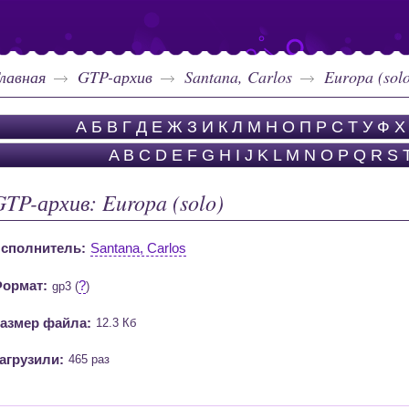
лавная
GTP-архив
Santana, Carlos
Europa (sol
А
Б
В
Г
Д
Е
Ж
З
И
К
Л
М
Н
О
П
Р
С
Т
У
Ф
Х
A
B
C
D
E
F
G
H
I
J
K
L
M
N
O
P
Q
R
S
GTP-архив: Europa (solo)
сполнитель:
Santana, Carlos
ормат:
?
gp3 (
)
азмер файла:
12.3 Кб
агрузили:
465 раз