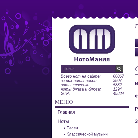
Г
Всего нот на сайте:
60867
из них ноты песен:
3807
И
ноты классики:
5882
ноты джаза и блюза:
1294
GTP:
49884
Ф
МЕНЮ
Р
Главная
Ноты
З
Песен
Классической музыки