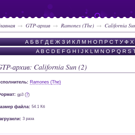
лавная
GTP-архив
Ramones (The)
California Su
А
Б
В
Г
Д
Е
Ж
З
И
К
Л
М
Н
О
П
Р
С
Т
У
Ф
Х
A
B
C
D
E
F
G
H
I
J
K
L
M
N
O
P
Q
R
S
GTP-архив: California Sun (2)
сполнитель:
Ramones (The)
ормат:
?
gp3 (
)
азмер файла:
54.1 Кб
агрузили:
3 раза