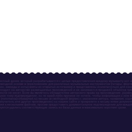
отный архив, который разрабатывается с целью предоставления каждому музыканту нот 
мездной основе в переложениях для различных музыкальных инструментов (гитары, фортеп
ен, аккорды и ноты) взяты из открытых источников и представлены исключительно для озн
ендует на авторство размещаемых произведений и не занимается продажей объектов чуж
ности не несет. Если вы являетесь обладателем авторского права на произведение, разм
ное тому подтверждение, но по какой-либо причине не хотите, чтобы информация о нём 
otomania[собака]mail.ru) письмо (в свободной форме) с указанием автора, названия, ссыл
амоучитель или другое произведение) на нашем сайте и прикрепите к письму копии докум
зии к нескольким файлам, просим предоставить документальное подтверждение для каждог
зуется удалить соответствующую запись из базы данных в максимально короткие сроки.