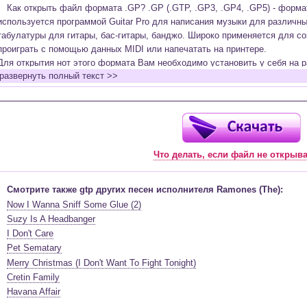
Как открыть файл формата .GP? .GP (.GTP, .GP3, .GP4, .GP5) - форм
используется программой Guitar Pro для написания музыки для различн
табулатуры для гитары, бас-гитары, банджо. Широко применяется для со
проиграть с помощью данных MIDI или напечатать на принтере.
Для открытия нот этого формата Вам необходимо установить у себя на р
развернуть полный текст >>
(желательно, последней версии). Скачать её можно с официального сайт
бесплатную версию на руском языке (
Найти
).
Функционал программы:
Запись музыкальных произведений для гитары, бас-гитары, банджо и мн
в виде табулатур или нотной графики (при создании табулатуры отображ
Что делать, если файл не открыв
нотами и наоборот);
Создание произведений для духовых, струнных, клавишных и других му
Создание партий для барабанов и перкуссии;
Смотрите также gtp других песен исполнителя Ramones (The):
Интеграция текста песен в ноты и привязка его к нотам дорожек с партие
Now I Wanna Sniff Some Glue (2)
Встроенный определитель и визуализатор аккордов для гитары;
Suzy Is A Headbanger
Экспортирование музыкальных партитур в MIDI, ASCII, MusicXML, WAV, PN
I Don't Care
к печати;
Pet Sematary
Импортирование из MIDI, ASCII,MusicXML, Power Tab (.ptb), TablEdit (.tef)
Merry Christmas (I Don't Want To Fight Tonight)
Виртуальный гитарный гриф, клавиатура фортепиано и панель ударных 
Cretin Family
ноты, проигрываемые в текущий момент. Удобное создание и редактиров
Havana Affair
инструмента с их помощью;