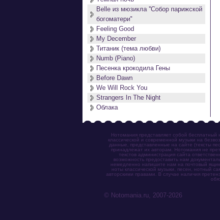
Belle из мюзикла ''Собор парижской
богоматери''
Feeling Good
My December
Титаник (тема любви)
Numb (Piano)
Песенка крокодила Гены
Before Dawn
We Will Rock You
Strangers In The Night
Облака
Нотомания представляет собой бесплатный н
классической и современной музыки на безвоз
данные, представленные на сайте (тексты пес
принадлежат их авторам. Нотомания не прет
текстов администрация сайта ответствен
возможность предоставить нам документаль
немедленно напишите нам на почтовый ящик (n
ноты классической музыки, песен, нотный с
авторскими правами. В случае наличия претен
обя
© Notomania.ru, 2007-2026