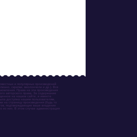
известных и популярных произведений
иано, скрипки, виолончели и др.). Все
акомления. Права на эти произведения
ого авторского права. За содержание
ещенное на нашем сайте, и имеете
была доступна нашим пользователям,
ки на страницу произведения (будь то
ентов, подтверждающие ваше владение
о из них. В этом случае администрация