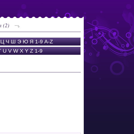
n (2)
Ц
Ч
Ш
Э
Ю
Я
1-9
A-Z
T
U
V
W
X
Y
Z
1-9