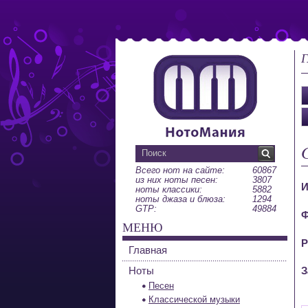
Г
Всего нот на сайте:
60867
из них ноты песен:
3807
И
ноты классики:
5882
ноты джаза и блюза:
1294
GTP:
49884
Ф
МЕНЮ
Р
Главная
Ноты
З
Песен
Классической музыки