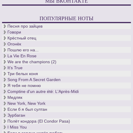
МЫ ВКОНТАКТЕ
ПОПУЛЯРНЫЕ НОТЫ
Песня про зайцев
Говори
Крёстный отец
Огонёк
Пошлю его на...
La Vie En Rose
We are the champions (2)
It's True
Три белых коня
Song From A Secret Garden
Я тебя не помню
Comptine d'un autre été: L'Après-Midi
Медляк
New York, New York
Если б я был султан
Зурбаган
Полёт кондора (El Condor Pasa)
I Miss You