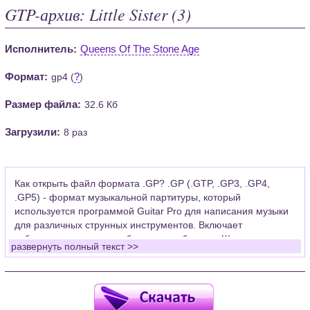
GTP-архив: Little Sister (3)
Исполнитель:
Queens Of The Stone Age
Формат:
?
gp4 (
)
Размер файла:
32.6 Кб
Загрузили:
8 раз
Как открыть файл формата .GP? .GP (.GTP, .GP3, .GP4,
.GP5) - формат музыкальной партитуры, который
используется программой Guitar Pro для написания музыки
для различных струнных инструментов. Включает
табулатуры для гитары, бас-гитары, банджо. Широко
развернуть полный текст >>
применяется для создания партитур, которые затем
возможно проиграть с помощью данных MIDI или
напечатать на принтере.
Для открытия нот этого формата Вам необходимо
установить у себя на рабочем компьютере программу Guitar