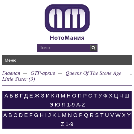
Меню
Главная
GTP-архив
Queens Of The Stone Age
Little Sister (3)
А
Б
В
Г
Д
Е
Ж
З
И
К
Л
М
Н
О
П
Р
С
Т
У
Ф
Х
Ц
Ч
Ш
Э
Ю
Я
1-9
A-Z
A
B
C
D
E
F
G
H
I
J
K
L
M
N
O
P
Q
R
S
T
U
V
W
X
Y
Z
1-9