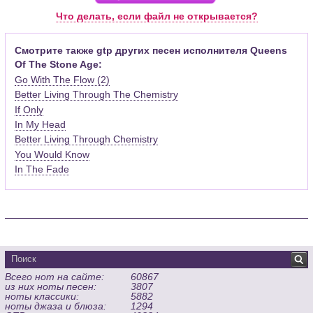
Pro (желательно, последней версии). Скачать её можно с
Что делать, если файл не открывается?
официального сайта программы (
Скачать
) или найти
бесплатную версию на руском языке (
Найти
).
Смотрите также gtp других песен исполнителя Queens
Of The Stone Age:
Функционал программы:
Go With The Flow (2)
Запись музыкальных произведений для гитары, бас-гитары,
Better Living Through The Chemistry
банджо и множества других инструментов и ансамблей в
If Only
виде табулатур или нотной графики (при создании
табулатуры отображается соответствующая ей строчка с
In My Head
нотами и наоборот);
Better Living Through Chemistry
Создание произведений для духовых, струнных, клавишных
You Would Know
и других музыкальных инструментов;
In The Fade
Создание партий для барабанов и перкуссии;
Интеграция текста песен в ноты и привязка его к нотам
дорожек с партией вокала;
Встроенный определитель и визуализатор аккордов для
гитары;
Экспортирование музыкальных партитур в MIDI, ASCII,
MusicXML, WAV, PNG, PDF, GP5 (в Guitar Pro 6), подготовка к
Всего нот на сайте:
60867
печати;
из них ноты песен:
3807
Импортирование из MIDI, ASCII,MusicXML, Power Tab (.ptb),
ноты классики:
5882
TablEdit (.tef)
ноты джаза и блюза:
1294