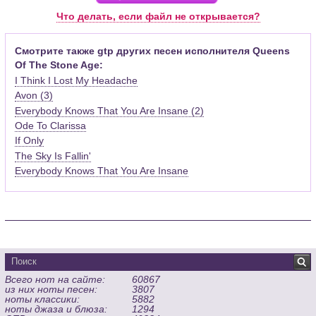
Pro (желательно, последней версии). Скачать её можно с
Что делать, если файл не открывается?
официального сайта программы (
Скачать
) или найти
бесплатную версию на руском языке (
Найти
).
Смотрите также gtp других песен исполнителя Queens
Of The Stone Age:
Функционал программы:
I Think I Lost My Headache
Запись музыкальных произведений для гитары, бас-гитары,
Avon (3)
банджо и множества других инструментов и ансамблей в
Everybody Knows That You Are Insane (2)
виде табулатур или нотной графики (при создании
табулатуры отображается соответствующая ей строчка с
Ode To Clarissa
нотами и наоборот);
If Only
Создание произведений для духовых, струнных, клавишных
The Sky Is Fallin'
и других музыкальных инструментов;
Everybody Knows That You Are Insane
Создание партий для барабанов и перкуссии;
Интеграция текста песен в ноты и привязка его к нотам
дорожек с партией вокала;
Встроенный определитель и визуализатор аккордов для
гитары;
Экспортирование музыкальных партитур в MIDI, ASCII,
MusicXML, WAV, PNG, PDF, GP5 (в Guitar Pro 6), подготовка к
Всего нот на сайте:
60867
печати;
из них ноты песен:
3807
Импортирование из MIDI, ASCII,MusicXML, Power Tab (.ptb),
ноты классики:
5882
TablEdit (.tef)
ноты джаза и блюза:
1294