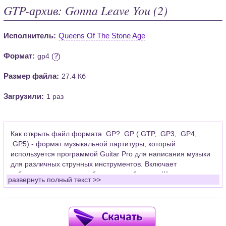
GTP-архив: Gonna Leave You (2)
Исполнитель:
Queens Of The Stone Age
Формат:
?
gp4 (
)
Размер файла:
27.4 Кб
Загрузили:
1 раз
Как открыть файл формата .GP? .GP (.GTP, .GP3, .GP4,
.GP5) - формат музыкальной партитуры, который
используется программой Guitar Pro для написания музыки
для различных струнных инструментов. Включает
табулатуры для гитары, бас-гитары, банджо. Широко
развернуть полный текст >>
применяется для создания партитур, которые затем
возможно проиграть с помощью данных MIDI или
напечатать на принтере.
Для открытия нот этого формата Вам необходимо
установить у себя на рабочем компьютере программу Guitar