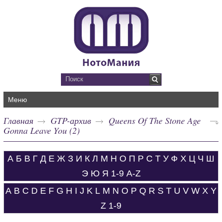
Меню
Главная
GTP-архив
Queens Of The Stone Age
Gonna Leave You (2)
А
Б
В
Г
Д
Е
Ж
З
И
К
Л
М
Н
О
П
Р
С
Т
У
Ф
Х
Ц
Ч
Ш
Э
Ю
Я
1-9
A-Z
A
B
C
D
E
F
G
H
I
J
K
L
M
N
O
P
Q
R
S
T
U
V
W
X
Y
Z
1-9