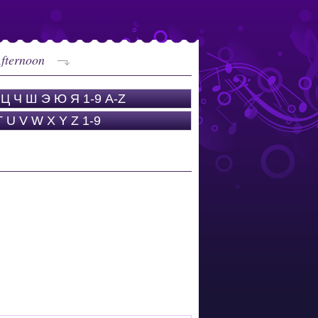
fternoon
Ц
Ч
Ш
Э
Ю
Я
1-9
A-Z
T
U
V
W
X
Y
Z
1-9