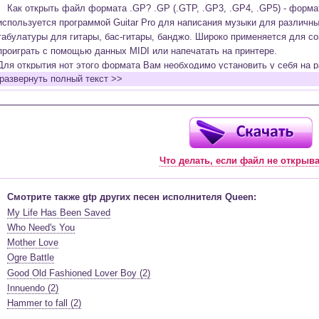
Как открыть файл формата .GP? .GP (.GTP, .GP3, .GP4, .GP5) - форм
используется программой Guitar Pro для написания музыки для различн
табулатуры для гитары, бас-гитары, банджо. Широко применяется для со
проиграть с помощью данных MIDI или напечатать на принтере.
Для открытия нот этого формата Вам необходимо установить у себя на р
развернуть полный текст >>
(желательно, последней версии). Скачать её можно с официального сайт
бесплатную версию на руском языке (
Найти
).
Функционал программы:
Запись музыкальных произведений для гитары, бас-гитары, банджо и мн
в виде табулатур или нотной графики (при создании табулатуры отображ
Что делать, если файл не открыв
нотами и наоборот);
Создание произведений для духовых, струнных, клавишных и других му
Создание партий для барабанов и перкуссии;
Смотрите также gtp других песен исполнителя Queen:
Интеграция текста песен в ноты и привязка его к нотам дорожек с партие
My Life Has Been Saved
Встроенный определитель и визуализатор аккордов для гитары;
Who Need's You
Экспортирование музыкальных партитур в MIDI, ASCII, MusicXML, WAV, PN
Mother Love
к печати;
Ogre Battle
Импортирование из MIDI, ASCII,MusicXML, Power Tab (.ptb), TablEdit (.tef)
Good Old Fashioned Lover Boy (2)
Виртуальный гитарный гриф, клавиатура фортепиано и панель ударных 
Innuendo (2)
ноты, проигрываемые в текущий момент. Удобное создание и редактиров
Hammer to fall (2)
инструмента с их помощью;