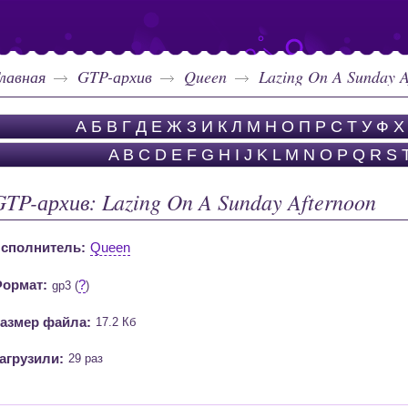
лавная
GTP-архив
Queen
Lazing On A Sunday A
А
Б
В
Г
Д
Е
Ж
З
И
К
Л
М
Н
О
П
Р
С
Т
У
Ф
Х
A
B
C
D
E
F
G
H
I
J
K
L
M
N
O
P
Q
R
S
GTP-архив: Lazing On A Sunday Afternoon
сполнитель:
Queen
ормат:
?
gp3 (
)
азмер файла:
17.2 Кб
агрузили:
29 раз