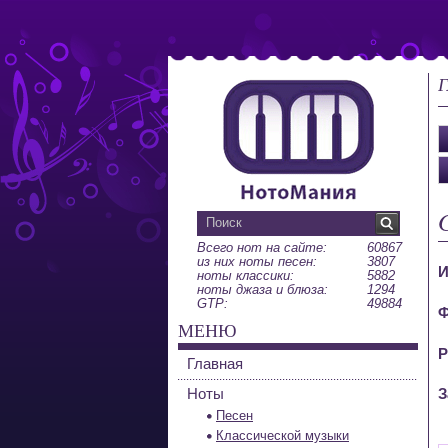
Г
Всего нот на сайте:
60867
из них ноты песен:
3807
И
ноты классики:
5882
ноты джаза и блюза:
1294
GTP:
49884
Ф
МЕНЮ
Р
Главная
Ноты
З
Песен
Классической музыки