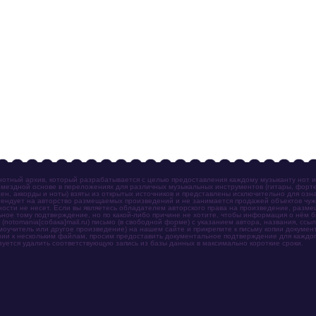
отный архив, который разрабатывается с целью предоставления каждому музыканту нот 
мездной основе в переложениях для различных музыкальных инструментов (гитары, фортеп
ен, аккорды и ноты) взяты из открытых источников и представлены исключительно для озн
ендует на авторство размещаемых произведений и не занимается продажей объектов чуж
ности не несет. Если вы являетесь обладателем авторского права на произведение, разм
ное тому подтверждение, но по какой-либо причине не хотите, чтобы информация о нём 
otomania[собака]mail.ru) письмо (в свободной форме) с указанием автора, названия, ссыл
амоучитель или другое произведение) на нашем сайте и прикрепите к письму копии докум
зии к нескольким файлам, просим предоставить документальное подтверждение для каждог
зуется удалить соответствующую запись из базы данных в максимально короткие сроки.