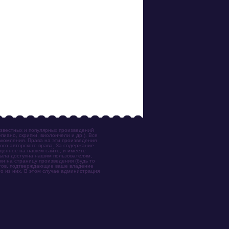
известных и популярных произведений
иано, скрипки, виолончели и др.). Все
акомления. Права на эти произведения
ого авторского права. За содержание
ещенное на нашем сайте, и имеете
была доступна нашим пользователям,
ки на страницу произведения (будь то
ентов, подтверждающие ваше владение
о из них. В этом случае администрация