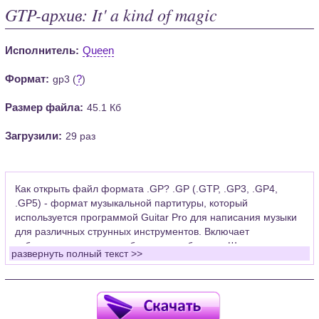
GTP-архив: It' a kind of magic
Исполнитель:
Queen
Формат:
?
gp3 (
)
Размер файла:
45.1 Кб
Загрузили:
29 раз
Как открыть файл формата .GP? .GP (.GTP, .GP3, .GP4,
.GP5) - формат музыкальной партитуры, который
используется программой Guitar Pro для написания музыки
для различных струнных инструментов. Включает
табулатуры для гитары, бас-гитары, банджо. Широко
развернуть полный текст >>
применяется для создания партитур, которые затем
возможно проиграть с помощью данных MIDI или
напечатать на принтере.
Для открытия нот этого формата Вам необходимо
установить у себя на рабочем компьютере программу Guitar