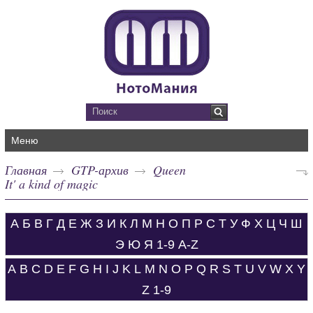
Меню
Главная
GTP-архив
Queen
It' a kind of magic
А
Б
В
Г
Д
Е
Ж
З
И
К
Л
М
Н
О
П
Р
С
Т
У
Ф
Х
Ц
Ч
Ш
Э
Ю
Я
1-9
A-Z
A
B
C
D
E
F
G
H
I
J
K
L
M
N
O
P
Q
R
S
T
U
V
W
X
Y
Z
1-9