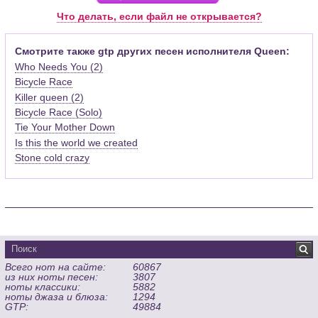
Pro (желательно, последней версии). Скачать её можно с
Что делать, если файл не открывается?
официального сайта программы (
Скачать
) или найти
бесплатную версию на руском языке (
Найти
).
Смотрите также gtp других песен исполнителя Queen:
Who Needs You (2)
Функционал программы:
Bicycle Race
Запись музыкальных произведений для гитары, бас-гитары,
Killer queen (2)
банджо и множества других инструментов и ансамблей в
виде табулатур или нотной графики (при создании
Bicycle Race (Solo)
табулатуры отображается соответствующая ей строчка с
Tie Your Mother Down
нотами и наоборот);
Is this the world we created
Создание произведений для духовых, струнных, клавишных
Stone cold crazy
и других музыкальных инструментов;
Создание партий для барабанов и перкуссии;
Интеграция текста песен в ноты и привязка его к нотам
дорожек с партией вокала;
Встроенный определитель и визуализатор аккордов для
гитары;
Экспортирование музыкальных партитур в MIDI, ASCII,
Всего нот на сайте:
60867
MusicXML, WAV, PNG, PDF, GP5 (в Guitar Pro 6), подготовка к
из них ноты песен:
3807
печати;
ноты классики:
5882
Импортирование из MIDI, ASCII,MusicXML, Power Tab (.ptb),
ноты джаза и блюза:
1294
GTP:
49884
TablEdit (.tef)