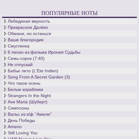
ПОПУЛЯРНЫЕ НОТЫ
Лебединая верность
Прекрасное Далёко
Обмани, но останься
Ваше благородие
Смуглянка
6 песен из фильма Ирония Судьбы
Семь-сорок (7:40)
Не отпускай
Бабье лето (L'Ete Indien)
Song From A Secret Garden (3)
Что такое осень
Белые кораблики
Strangers In the Night
Ave Maria (Шуберт)
Симпсоны
Вальс из к/ф ''Амели''
День Победы
Ameno
Still Loving You