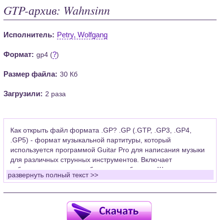
GTP-архив: Wahnsinn
Исполнитель:
Petry, Wolfgang
Формат:
?
gp4 (
)
Размер файла:
30 Кб
Загрузили:
2 раза
Как открыть файл формата .GP? .GP (.GTP, .GP3, .GP4,
.GP5) - формат музыкальной партитуры, который
используется программой Guitar Pro для написания музыки
для различных струнных инструментов. Включает
табулатуры для гитары, бас-гитары, банджо. Широко
развернуть полный текст >>
применяется для создания партитур, которые затем
возможно проиграть с помощью данных MIDI или
напечатать на принтере.
Для открытия нот этого формата Вам необходимо
установить у себя на рабочем компьютере программу Guitar