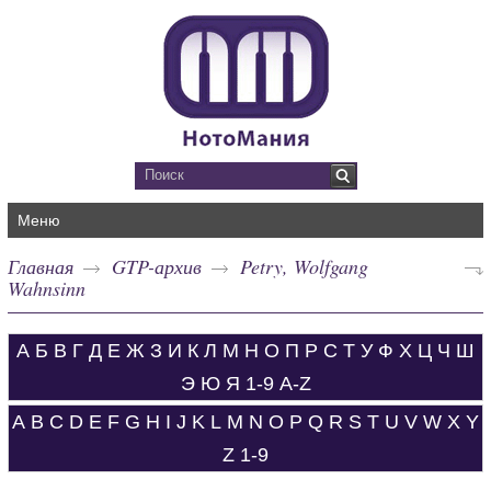
Меню
Главная
GTP-архив
Petry, Wolfgang
Wahnsinn
А
Б
В
Г
Д
Е
Ж
З
И
К
Л
М
Н
О
П
Р
С
Т
У
Ф
Х
Ц
Ч
Ш
Э
Ю
Я
1-9
A-Z
A
B
C
D
E
F
G
H
I
J
K
L
M
N
O
P
Q
R
S
T
U
V
W
X
Y
Z
1-9