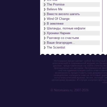
The Promise
Believe Me
Вместе весело шагать
Wind Of Change
В землянке
Шаланды, полные кефали
Хроники Нарнии
Разговор со счастьем
Ваше благородие...
The Scientist
Нотомания представляет собой бесплатный н
классической и современной музыки на безвоз
данные, представленные на сайте (тексты пес
принадлежат их авторам. Нотомания не прет
текстов администрация сайта ответствен
возможность предоставить нам документаль
немедленно напишите нам на почтовый ящик (n
ноты классической музыки, песен, нотный с
авторскими правами. В случае наличия претен
обя
© Notomania.ru, 2007-2026