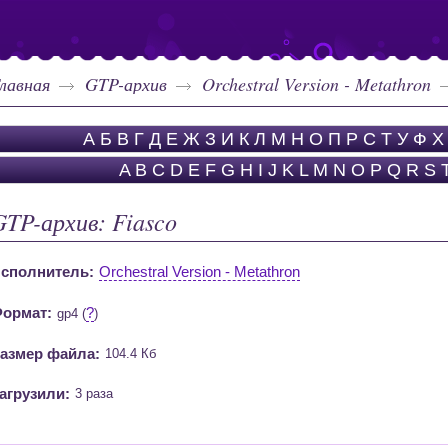
лавная
GTP-архив
Orchestral Version - Metathron
А
Б
В
Г
Д
Е
Ж
З
И
К
Л
М
Н
О
П
Р
С
Т
У
Ф
Х
A
B
C
D
E
F
G
H
I
J
K
L
M
N
O
P
Q
R
S
GTP-архив: Fiasco
сполнитель:
Orchestral Version - Metathron
ормат:
?
gp4 (
)
азмер файла:
104.4 Кб
агрузили:
3 раза