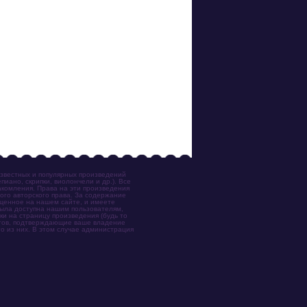
известных и популярных произведений
иано, скрипки, виолончели и др.). Все
акомления. Права на эти произведения
ого авторского права. За содержание
ещенное на нашем сайте, и имеете
была доступна нашим пользователям,
ки на страницу произведения (будь то
ентов, подтверждающие ваше владение
о из них. В этом случае администрация