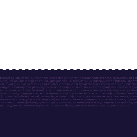
отный архив, который разрабатывается с целью предоставления каждому музыканту нот 
мездной основе в переложениях для различных музыкальных инструментов (гитары, фортеп
ен, аккорды и ноты) взяты из открытых источников и представлены исключительно для озн
ендует на авторство размещаемых произведений и не занимается продажей объектов чуж
ности не несет. Если вы являетесь обладателем авторского права на произведение, разм
ное тому подтверждение, но по какой-либо причине не хотите, чтобы информация о нём 
otomania[собака]mail.ru) письмо (в свободной форме) с указанием автора, названия, ссыл
амоучитель или другое произведение) на нашем сайте и прикрепите к письму копии докум
зии к нескольким файлам, просим предоставить документальное подтверждение для каждог
зуется удалить соответствующую запись из базы данных в максимально короткие сроки.