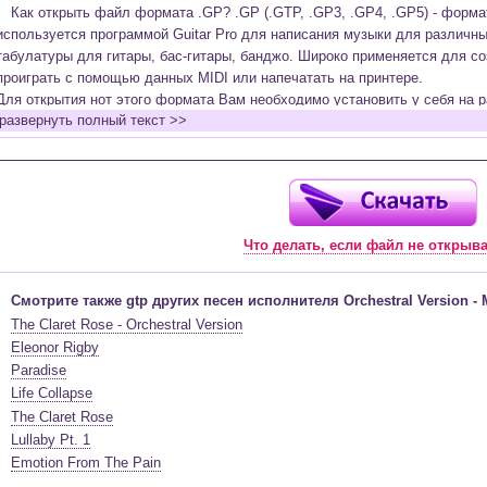
Как открыть файл формата .GP? .GP (.GTP, .GP3, .GP4, .GP5) - форм
используется программой Guitar Pro для написания музыки для различн
табулатуры для гитары, бас-гитары, банджо. Широко применяется для со
проиграть с помощью данных MIDI или напечатать на принтере.
Для открытия нот этого формата Вам необходимо установить у себя на р
развернуть полный текст >>
(желательно, последней версии). Скачать её можно с официального сайт
бесплатную версию на руском языке (
Найти
).
Функционал программы:
Запись музыкальных произведений для гитары, бас-гитары, банджо и мн
в виде табулатур или нотной графики (при создании табулатуры отображ
Что делать, если файл не открыв
нотами и наоборот);
Создание произведений для духовых, струнных, клавишных и других му
Создание партий для барабанов и перкуссии;
Смотрите также gtp других песен исполнителя Orchestral Version - 
Интеграция текста песен в ноты и привязка его к нотам дорожек с партие
The Claret Rose - Orchestral Version
Встроенный определитель и визуализатор аккордов для гитары;
Eleonor Rigby
Экспортирование музыкальных партитур в MIDI, ASCII, MusicXML, WAV, PN
Paradise
к печати;
Life Collapse
Импортирование из MIDI, ASCII,MusicXML, Power Tab (.ptb), TablEdit (.tef)
The Claret Rose
Виртуальный гитарный гриф, клавиатура фортепиано и панель ударных 
Lullaby Pt. 1
ноты, проигрываемые в текущий момент. Удобное создание и редактиров
Emotion From The Pain
инструмента с их помощью;