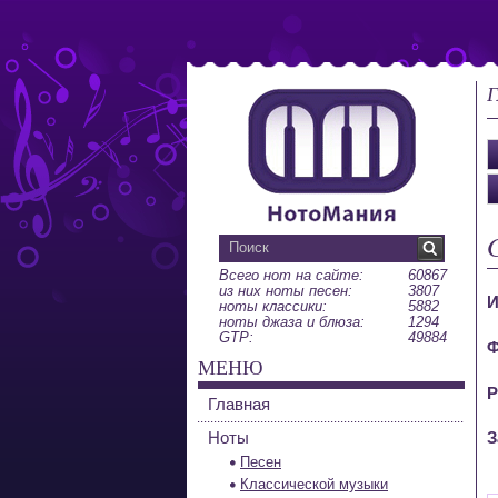
Г
Всего нот на сайте:
60867
из них ноты песен:
3807
И
ноты классики:
5882
ноты джаза и блюза:
1294
GTP:
49884
Ф
МЕНЮ
Р
Главная
Ноты
З
Песен
Классической музыки