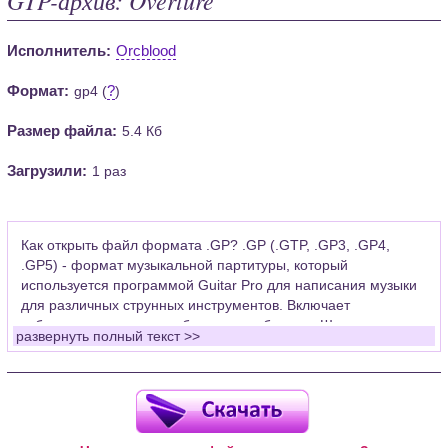
Исполнитель:
Orcblood
Формат:
?
gp4 (
)
Размер файла:
5.4 Кб
Загрузили:
1 раз
Как открыть файл формата .GP? .GP (.GTP, .GP3, .GP4,
.GP5) - формат музыкальной партитуры, который
используется программой Guitar Pro для написания музыки
для различных струнных инструментов. Включает
табулатуры для гитары, бас-гитары, банджо. Широко
развернуть полный текст >>
применяется для создания партитур, которые затем
возможно проиграть с помощью данных MIDI или
напечатать на принтере.
Для открытия нот этого формата Вам необходимо
установить у себя на рабочем компьютере программу Guitar
Pro (желательно, последней версии). Скачать её можно с