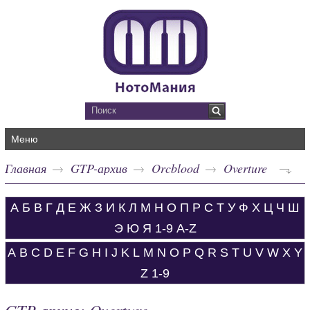
Меню
Главная
GTP-архив
Orcblood
Overture
А
Б
В
Г
Д
Е
Ж
З
И
К
Л
М
Н
О
П
Р
С
Т
У
Ф
Х
Ц
Ч
Ш
Э
Ю
Я
1-9
A-Z
A
B
C
D
E
F
G
H
I
J
K
L
M
N
O
P
Q
R
S
T
U
V
W
X
Y
Z
1-9
GTP-архив: Overture