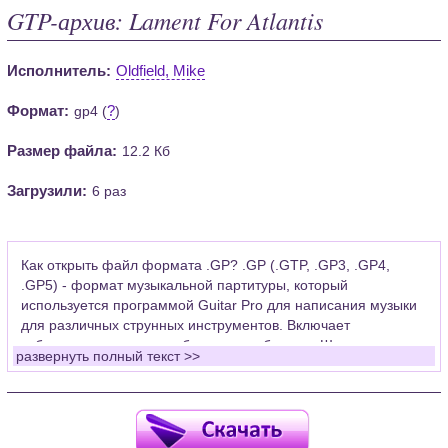
GTP-архив: Lament For Atlantis
Исполнитель:
Oldfield, Mike
Формат:
?
gp4 (
)
Размер файла:
12.2 Кб
Загрузили:
6 раз
Как открыть файл формата .GP? .GP (.GTP, .GP3, .GP4,
.GP5) - формат музыкальной партитуры, который
используется программой Guitar Pro для написания музыки
для различных струнных инструментов. Включает
табулатуры для гитары, бас-гитары, банджо. Широко
развернуть полный текст >>
применяется для создания партитур, которые затем
возможно проиграть с помощью данных MIDI или
напечатать на принтере.
Для открытия нот этого формата Вам необходимо
установить у себя на рабочем компьютере программу Guitar