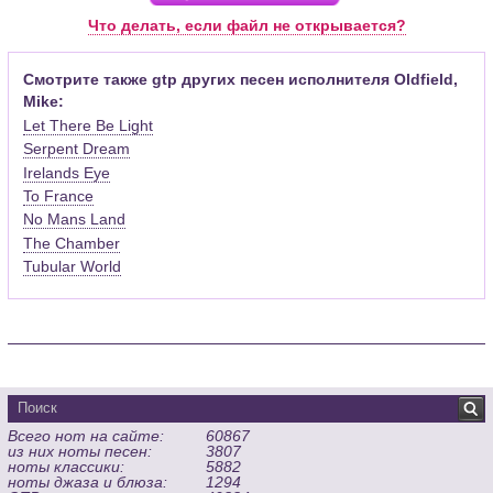
Pro (желательно, последней версии). Скачать её можно с
Что делать, если файл не открывается?
официального сайта программы (
Скачать
) или найти
бесплатную версию на руском языке (
Найти
).
Смотрите также gtp других песен исполнителя Oldfield,
Mike:
Функционал программы:
Let There Be Light
Запись музыкальных произведений для гитары, бас-гитары,
Serpent Dream
банджо и множества других инструментов и ансамблей в
Irelands Eye
виде табулатур или нотной графики (при создании
табулатуры отображается соответствующая ей строчка с
To France
нотами и наоборот);
No Mans Land
Создание произведений для духовых, струнных, клавишных
The Chamber
и других музыкальных инструментов;
Tubular World
Создание партий для барабанов и перкуссии;
Интеграция текста песен в ноты и привязка его к нотам
дорожек с партией вокала;
Встроенный определитель и визуализатор аккордов для
гитары;
Экспортирование музыкальных партитур в MIDI, ASCII,
MusicXML, WAV, PNG, PDF, GP5 (в Guitar Pro 6), подготовка к
Всего нот на сайте:
60867
печати;
из них ноты песен:
3807
Импортирование из MIDI, ASCII,MusicXML, Power Tab (.ptb),
ноты классики:
5882
TablEdit (.tef)
ноты джаза и блюза:
1294