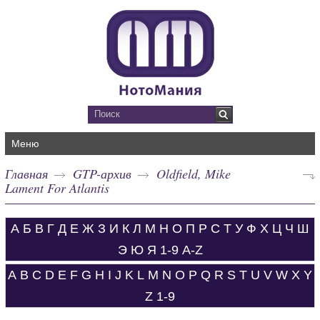
Меню
Главная
GTP-архив
Oldfield, Mike
Lament For Atlantis
А
Б
В
Г
Д
Е
Ж
З
И
К
Л
М
Н
О
П
Р
С
Т
У
Ф
Х
Ц
Ч
Ш
Э
Ю
Я
1-9
A-Z
A
B
C
D
E
F
G
H
I
J
K
L
M
N
O
P
Q
R
S
T
U
V
W
X
Y
Z
1-9