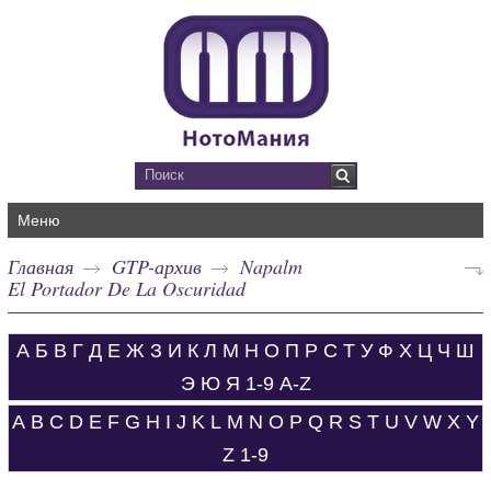
Меню
Главная
GTP-архив
Napalm
El Portador De La Oscuridad
А
Б
В
Г
Д
Е
Ж
З
И
К
Л
М
Н
О
П
Р
С
Т
У
Ф
Х
Ц
Ч
Ш
Э
Ю
Я
1-9
A-Z
A
B
C
D
E
F
G
H
I
J
K
L
M
N
O
P
Q
R
S
T
U
V
W
X
Y
Z
1-9