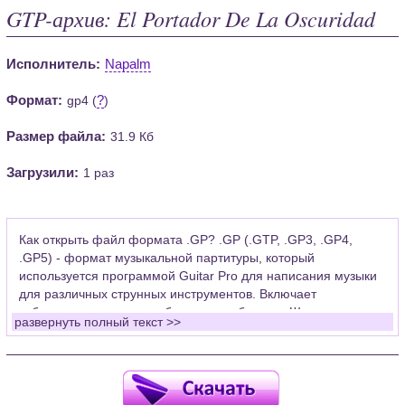
GTP-архив: El Portador De La Oscuridad
Исполнитель:
Napalm
Формат:
?
gp4 (
)
Размер файла:
31.9 Кб
Загрузили:
1 раз
Как открыть файл формата .GP? .GP (.GTP, .GP3, .GP4,
.GP5) - формат музыкальной партитуры, который
используется программой Guitar Pro для написания музыки
для различных струнных инструментов. Включает
табулатуры для гитары, бас-гитары, банджо. Широко
развернуть полный текст >>
применяется для создания партитур, которые затем
возможно проиграть с помощью данных MIDI или
напечатать на принтере.
Для открытия нот этого формата Вам необходимо
установить у себя на рабочем компьютере программу Guitar